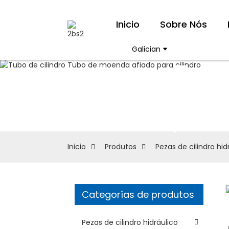
Inicio
Sobre Nós
Galician
Tub
per
Inicio
Produtos
Pezas de cilindro hid
Categorías de produtos
Loading...
Loading...
Pezas de cilindro hidráulico