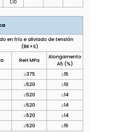
1,10
ca
do en frío e aliviado de tensión
(BK+S)
Alongamento
Pa
ReH MPa
A5 (%)
≥375
≥15
≥520
≥10
≥520
≥14
≥520
≥14
≥520
≥14
≥520
≥15