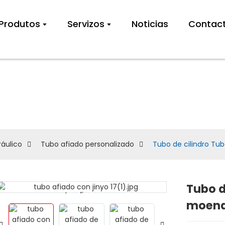
Produtos
Servizos
Noticias
Contac
o afiado
sonalizado
ráulico
Tubo afiado personalizado
Tubo de cilindro Tu
Tubo d
Loading...
Loading...
moenda