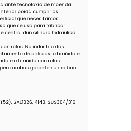
 mediante tecnoloxía de moenda
 interior poida cumprir os
erficial que necesitamos.
iso que se usa para fabricar
e central dun cilindro hidráulico.
 con rolos: Na industria dos
ratamento de orificios: o bruñido e
lado e o bruñido con rolos
e, pero ambos garanten unha boa
ST52), SAE1026, 4140, SUS304/316