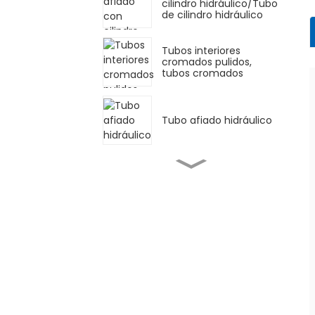
cilindro hidráulico/Tubo
de cilindro hidráulico
Tubos interiores
cromados pulidos,
tubos cromados
Tubo afiado hidráulico
Tubo de cilindro Tubo
de moenda afiado para
cilindro
Tubo afiado EN10305-1
E355
Tubos afiados ASTM
A519 4140 para cilindros
hidráulicos