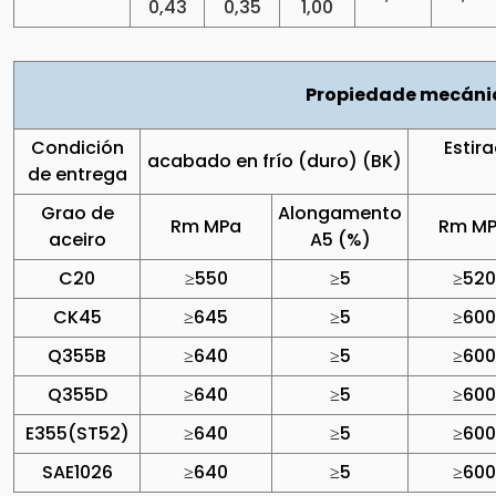
0,43
0,35
1,00
Propiedade mecáni
Condición
Estira
acabado en frío (duro) (BK)
de entrega
Grao de
Alongamento
Rm MPa
Rm M
aceiro
A5 (%)
C20
≥550
≥5
≥520
CK45
≥645
≥5
≥600
Q355B
≥640
≥5
≥600
Q355D
≥640
≥5
≥600
E355(ST52)
≥640
≥5
≥600
SAE1026
≥640
≥5
≥600