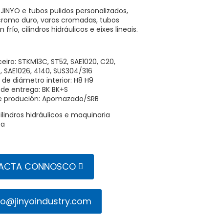
JINYO e tubos pulidos personalizados,
cromo duro, varas cromadas, tubos
 frío, cilindros hidráulicos e eixes lineais.
eiro: STKM13C, ST52, SAE1020, C20,
, SAE1026, 4140, SUS304/316
 de diámetro interior: H8 H9
 de entrega: BK BK+S
de produción: Apomazado/SRB
ilindros hidráulicos e maquinaria
ca
ACTA CONNOSCO
fo@jinyoindustry.com