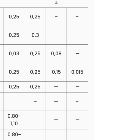
≥
0,25
0,25
-
-
0,25
0,3
-
0,03
0,25
0,08
—
0,25
0,25
0,15
0,015
0,25
0,25
—
—
-
—
-
0,80-
—
—
1,10
0,80-