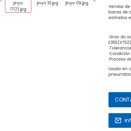
Vendas de 
barras de 
estirados en
·Grao do ac
E355(ST52)
·Tolerancia
·Condición
·Proceso 
Usado en c
pneumáti
CONT
in