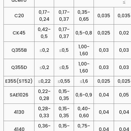
aceiro
≤
0,17-
0,17-
0,35-
C20
0,035
0,035
0,24
0,37
0,65
0,42-
0,17-
CK45
0,5-0,8
0,025
0,02
0,5
0,37
1,00-
Q355B
≤0,2
≤0,5
0,03
0,03
1,60
1,00-
Q355D
≤0,2
≤0,5
0,03
0,03
1,60
E355(ST52)
≤0,22
≤0,55
≤1,6
0,025
0,025
0,22-
0,15-
SAE1026
0,6-0,9
0,04
0,05
0,28
0,35
0,28-
0,15-
0,40-
4130
0,04
0,04
0,33
0,35
0,60
0,36-
0,15-
0,75-
4140
0,04
0,04