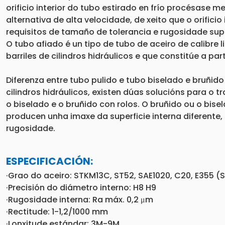
orificio interior do tubo estirado en frío procésase
alternativa de alta velocidade, de xeito que o orificio
requisitos de tamaño de tolerancia e rugosidade sup
O tubo afiado é un tipo de tubo de aceiro de calibre l
barriles de cilindros hidráulicos e que constitúe a part
Diferenza entre tubo pulido e tubo biselado e bruñido
cilindros hidráulicos, existen dúas solucións para o t
o biselado e o bruñido con rolos. O bruñido ou o bise
producen unha imaxe da superficie interna diferent
rugosidade.
ESPECIFICACIÓN:
·Grao do aceiro: STKM13C, ST52, SAE1020, C20, E355 (
·Precisión do diámetro interno: H8 H9
·Rugosidade interna: Ra máx. 0,2 μm
·Rectitude: 1-1,2/1000 mm
·Lonxitude estándar: 3M-9M