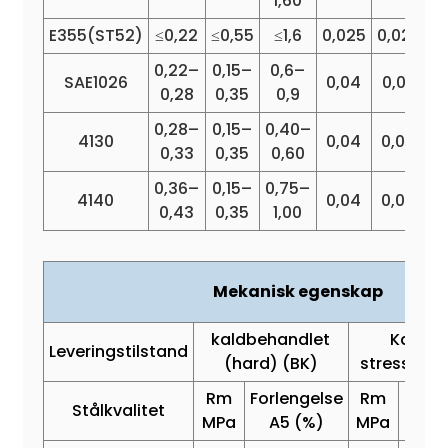
1,60
E355(ST52)
≤0,22
≤0,55
≤1,6
0,025
0,025
0
0,22–
0,15–
0,6–
SAE1026
0,04
0,05
0,28
0,35
0,9
0,28–
0,15–
0,40–
0
4130
0,04
0,04
0,33
0,35
0,60
0,36–
0,15–
0,75–
0
4140
0,04
0,04
0,43
0,35
1,00
Mekanisk egenskap
kaldbehandlet
Kaldtr
Leveringstilstand
(hard) (BK)
stressavla
Rm
Forlengelse
Rm
ReH
Stålkvalitet
MPa
A5 (%)
MPa
MPa