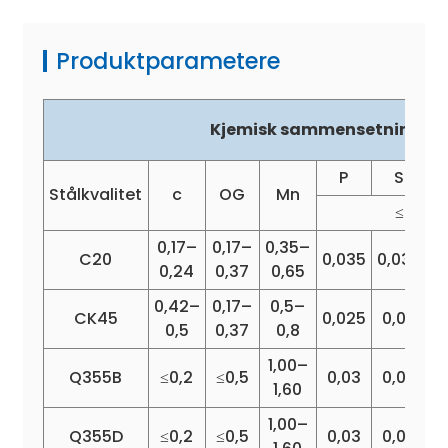
Produktparametere
Kjemisk sammensetning (%
P
S
Stålkvalitet
c
OG
Mn
≤
0,17–
0,17–
0,35–
C20
0,035
0,035
0
0,24
0,37
0,65
0,42–
0,17–
0,5–
CK45
0,025
0,02
0
0,5
0,37
0,8
1,00–
Q355B
≤0,2
≤0,5
0,03
0,03
0
1,60
1,00–
Q355D
≤0,2
≤0,5
0,03
0,03
0