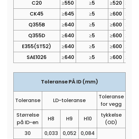
C20
≥550
≥5
≥520
≥375
CK45
≥645
≥5
≥600
≥520
Q355B
≥640
≥5
≥600
≥520
Q355D
≥640
≥5
≥600
≥520
E355(ST52)
≥640
≥5
≥600
≥520
SAE1026
≥640
≥5
≥600
≥520
Toleranse PÅ ID (mm)
Toleranse
Toleranse
LD-toleranse
for vegg
Størrelse
tykkelse
H8
H9
H10
på ID-en
(OD)
30
0,033
0,052
0,084