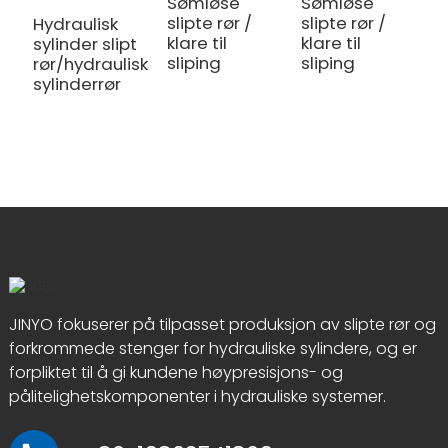
s
Sømløse
Sømløse
slipte rør /
slipte rør /
Hydraulisk
klare til
klare til
sylinder slipt
sliping
sliping
rør/hydraulisk
sylinderrør
JINYO fokuserer på tilpasset produksjon av slipte rør og
forkrommede stenger for hydrauliske sylindere, og er
forpliktet til å gi kundene høypresisjons- og
pålitelighetskomponenter i hydrauliske systemer.