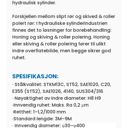
hydraulisk sylinder.
Forskjellen mellom slipt rør og skived & roller
polert rør: I hydrauliske sylinderindustrien
finnes det to løsninger for borebehandling:
Honing og skiving & roller polering. Honing
eller skiving & roller polering fører til ulikt
indre overflatebilde, men begge sikrer god
ruhet.
SPESIFIKASJON:
· Stålkvalitet: STKM13C, ST52, SAE1020, C20,
E355 (ST52), SAE1026, 4140, SUS304/316
· Nøyaktighet av indre diameter: H8 H9
·Innvendig ruhet: Maks. Ra 0,2 μm
·Retthet: 1–1,2/1000 mm
·Standard lengde: 3M–9M
· Innvendig diameter: φ30–φ400