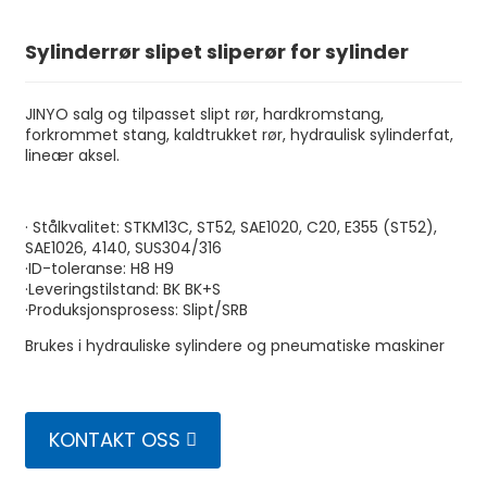
Sylinderrør slipet sliperør for sylinder
JINYO salg og tilpasset slipt rør, hardkromstang,
forkrommet stang, kaldtrukket rør, hydraulisk sylinderfat,
lineær aksel.
· Stålkvalitet: STKM13C, ST52, SAE1020, C20, E355 (ST52),
SAE1026, 4140, SUS304/316
·ID-toleranse: H8 H9
·Leveringstilstand: BK BK+S
·Produksjonsprosess: Slipt/SRB
n
Brukes i hydrauliske sylindere og pneumatiske maskiner
KONTAKT OSS