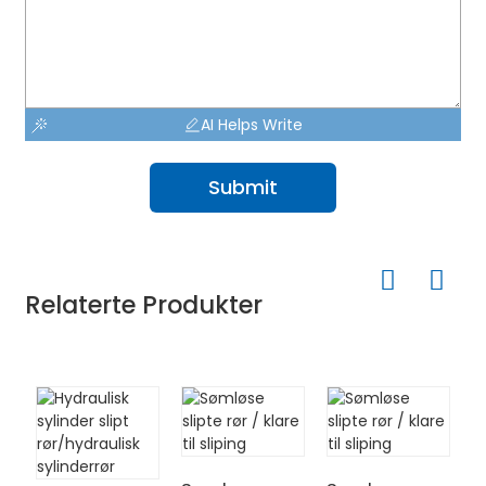
AI Helps Write
Submit
Relaterte Produkter
H