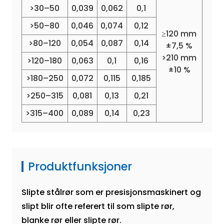
>30–50
0,039
0,062
0,1
>50–80
0,046
0,074
0,12
≥120 mm
>80–120
0,054
0,087
0,14
±7,5 %
>210 mm
>120–180
0,063
0,1
0,16
±10 %
>180–250
0,072
0,115
0,185
>250–315
0,081
0,13
0,21
>315–400
0,089
0,14
0,23
Produktfunksjoner
Slipte stålrør som er presisjonsmaskinert og
slipt blir ofte referert til som slipte rør,
blanke rør eller slipte rør.