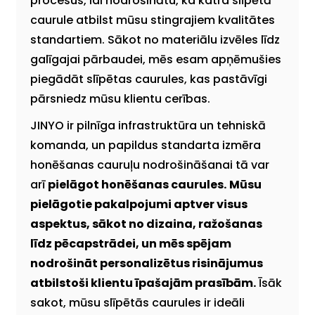
procesus, lai nodrošinātu, ka katra slīpētā
caurule atbilst mūsu stingrajiem kvalitātes
standartiem. Sākot no materiālu izvēles līdz
galīgajai pārbaudei, mēs esam apņēmušies
piegādāt slīpētas caurules, kas pastāvīgi
pārsniedz mūsu klientu cerības.
JINYO ir pilnīga infrastruktūra un tehniskā
komanda, un papildus standarta izmēra
honēšanas cauruļu nodrošināšanai tā var
arī
pielāgot honēšanas caurules.
Mūsu
pielāgotie pakalpojumi aptver visus
aspektus, sākot no dizaina, ražošanas
līdz pēcapstrādei, un mēs spējam
nodrošināt personalizētus risinājumus
atbilstoši klientu īpašajām prasībām.
Īsāk
sakot, mūsu slīpētās caurules ir ideāli