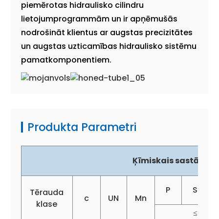
piemērotas hidraulisko cilindru
lietojumprogrammām un ir apņēmušās
nodrošināt klientus ar augstas precizitātes
un augstas uzticamības hidraulisko sistēmu
pamatkomponentiem.
Produkta Parametri
Ķīmiskais sastāvs (
P
S
Tērauda
c
UN
Mn
klase
≤