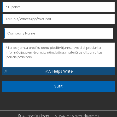
AI Helps Write
Sūtīt
© Autortiesības — 2024. g.: Visas tiesības