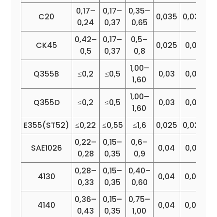
0,17–
0,17–
0,35–
C20
0,035
0,035
0
0,24
0,37
0,65
0,42–
0,17–
0,5–
CK45
0,025
0,02
0
0,5
0,37
0,8
1,00–
Q355B
≤0,2
≤0,5
0,03
0,03
0
1,60
1,00–
Q355D
≤0,2
≤0,5
0,03
0,03
0
1,60
E355(ST52)
≤0,22
≤0,55
≤1,6
0,025
0,025
0
0,22–
0,15–
0,6–
SAE1026
0,04
0,05
0,28
0,35
0,9
0,28–
0,15–
0,40–
0
4130
0,04
0,04
0,33
0,35
0,60
0,36–
0,15–
0,75–
0
4140
0,04
0,04
0,43
0,35
1,00