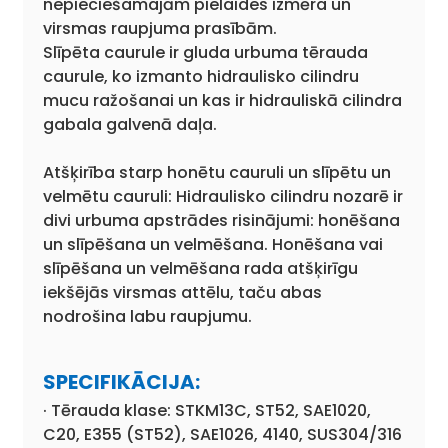
nepieciešamajām pielaides izmēra un
virsmas raupjuma prasībām.
Slīpēta caurule ir gluda urbuma tērauda
caurule, ko izmanto hidraulisko cilindru
mucu ražošanai un kas ir hidrauliskā cilindra
gabala galvenā daļa.
Atšķirība starp honētu cauruli un slīpētu un
velmētu cauruli: Hidraulisko cilindru nozarē ir
divi urbuma apstrādes risinājumi: honēšana
un slīpēšana un velmēšana. Honēšana vai
slīpēšana un velmēšana rada atšķirīgu
iekšējās virsmas attēlu, taču abas
nodrošina labu raupjumu.
SPECIFIKĀCIJA:
· Tērauda klase: STKM13C, ST52, SAE1020,
C20, E355 (ST52), SAE1026, 4140, SUS304/316