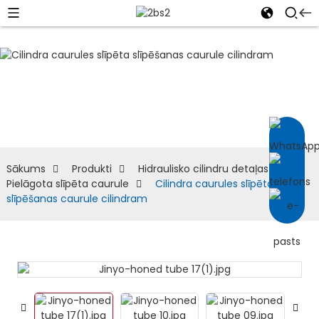
Pielāgota slīpēta
caurule
Sākums
Produkti
Hidraulisko cilindru detaļas
Pielāgota slīpēta caurule
Cilindra caurules slīpēta
slīpēšanas caurule cilindram