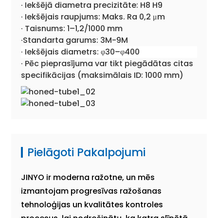
· Iekšējā diametra precizitāte: H8 H9
· Iekšējais raupjums: Maks. Ra 0,2 μm
· Taisnums: 1–1,2/1000 mm
·Standarta garums: 3M-9M
· Iekšējais diametrs: φ30–φ400
· Pēc pieprasījuma var tikt piegādātas citas
specifikācijas (maksimālais ID: 1000 mm)
Pielāgoti Pakalpojumi
JINYO ir moderna ražotne, un mēs
izmantojam progresīvas ražošanas
tehnoloģijas un kvalitātes kontroles