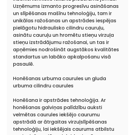
Uzņēmums izmanto progresīvu asināšanas
un slīpēšanas mašīnu tehnoloģiju, tam ir
unikālas ražošanas un apstrādes iespējas
pielāgotu hidraulisko cilindru cauruļu,
asinātu cauruļu un hromētu stieņu virzuļa
stieņu izstrādājumu ražošanai, un tas ir
apņēmies nodrošināt augstākos kvalitātes
standartus un labāko apkalpošanu visā
pasaulē.
Honēšanas urbuma caurules un gluda
urbuma cilindru caurules
Honēšana ir apstrādes tehnoloģija. Ar
honēšanas galviņas palīdzību auksti
velmētas caurules iekšējo caurumu
apstrādā ar ātrgaitas virzuļslīpēšanas
tehnoloģiju, lai iekšējais caurums atbilstu