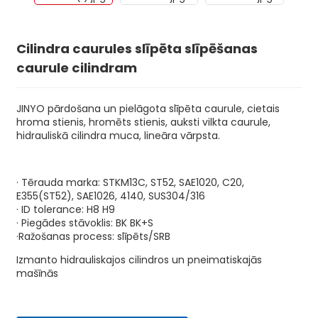
Cilindra caurules slīpēta slīpēšanas
caurule cilindram
JINYO pārdošana un pielāgota slīpēta caurule, cietais
hroma stienis, hromēts stienis, auksti vilkta caurule,
hidrauliskā cilindra muca, lineāra vārpsta.
· Tērauda marka: STKM13C, ST52, SAE1020, C20,
E355(ST52), SAE1026, 4140, SUS304/316
n
· ID tolerance: H8 H9
· Piegādes stāvoklis: BK BK+S
·Ražošanas process: slīpēts/SRB
Izmanto hidrauliskajos cilindros un pneimatiskajās
mašīnās