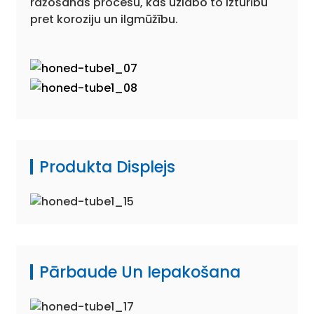
ražošanas procesu, kas uzlabo to izturību
pret koroziju un ilgmūžību.
Produkta Displejs
Pārbaude Un Iepakošana