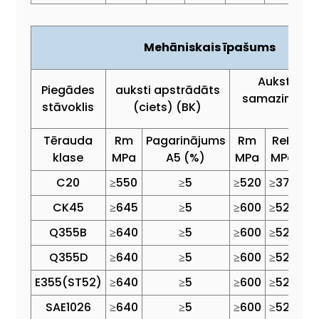
Mehāniskais īpašums
Auksti vilk
Piegādes
auksti apstrādāts
samazinātu 
stāvoklis
(ciets) (BK)
(BK+
Tērauda
Rm
Pagarinājums
Rm
ReH
Pa
klase
MPa
A5 (%)
MPa
MPa
C20
≥550
≥5
≥520
≥375
CK45
≥645
≥5
≥600
≥520
Q355B
≥640
≥5
≥600
≥520
Q355D
≥640
≥5
≥600
≥520
E355(ST52)
≥640
≥5
≥600
≥520
SAE1026
≥640
≥5
≥600
≥520