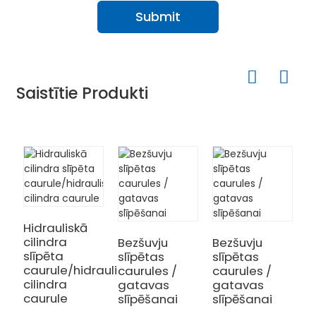
Submit
Saistītie Produkti
H
s
c
Hidrauliskā
cilindra
Bezšuvju
Bezšuvju
slīpēta
slīpētas
slīpētas
caurule/hidrauliskā
caurules /
caurules /
cilindra
gatavas
gatavas
caurule
slīpēšanai
slīpēšanai