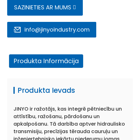
SAZINIETIES AR MUMS
info@jinyoindustry.com
Produkta Informācija
e
a
Produkta Ievads
JINYO ir ražotājs, kas integrē pētniecību un
attīstību, ražošanu, pārdošanu un
apkalpošanu. Tā darbība aptver hidraulisko
transmisiju, precīzijas tērauda cauruļu un
inženiertehnisko iekārtu piederumu jomas.