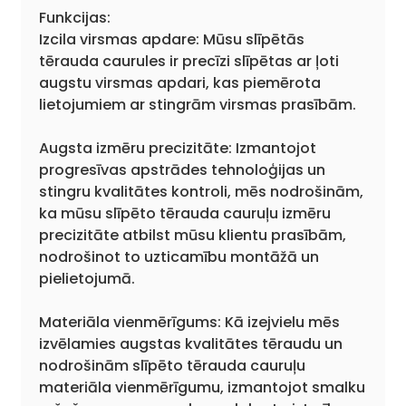
Funkcijas:
Izcila virsmas apdare: Mūsu slīpētās
tērauda caurules ir precīzi slīpētas ar ļoti
augstu virsmas apdari, kas piemērota
lietojumiem ar stingrām virsmas prasībām.
Augsta izmēru precizitāte: Izmantojot
progresīvas apstrādes tehnoloģijas un
stingru kvalitātes kontroli, mēs nodrošinām,
ka mūsu slīpēto tērauda cauruļu izmēru
precizitāte atbilst mūsu klientu prasībām,
nodrošinot to uzticamību montāžā un
pielietojumā.
Materiāla vienmērīgums: Kā izejvielu mēs
izvēlamies augstas kvalitātes tēraudu un
nodrošinām slīpēto tērauda cauruļu
materiāla vienmērīgumu, izmantojot smalku