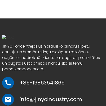
JINYO koncentrējas uz hidraulisko cilindru slīpētu
cauruļu un hromētu stieņu pielāgotu ražošanu,
apņēmies nodrošināt klientus ar augstas precizitātes
un augstas uzticamības hidraulisko sistēmu
pamatkomponentiem.
+86-19863541869
info@jinyoindustry.com