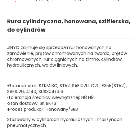
Rura cylindryczna, honowana, szlifierska,
do cylindrów
JINYO zajmuje się sprzedażą rur honowanych na
zamówienie, prętów chromowanych na twardo, prętów
chromowanych, rur ciągnionych na zimno, cylindrów
hydraulicznych, wałów liniowych.
·Gatunek stali: STKM13C, ST52, SAE1020, C20, E355(ST52),
n
SAE1026, 4140, SUS304/316
·Tolerancja średnicy wewnętrznej: H8 H9
·Stan dostawy: BK BK+S
·Proces produkcji: Honowany/SRB
Stosowany w cylindrach hydraulicznych i maszynach
pneumatycznych