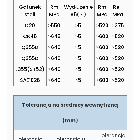
Gatunek
Rm
Wydłużenie
Rm
ReH
Wydł
stali
MPa
A5(%)
MPa
MPa
A
C20
≥550
≥5
≥520
≥375
CK45
≥645
≥5
≥600
≥520
Q355B
≥640
≥5
≥600
≥520
Q355D
≥640
≥5
≥600
≥520
E355(ST52)
≥640
≥5
≥600
≥520
SAE1026
≥640
≥5
≥600
≥520
Tolerancja na średnicy wewnętrznej
(mm)
Tolerancja
Tolerancja
Tolerancja LD