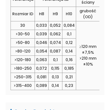
ściany
grubość
Rozmiar ID
H8
H9
H10
(OD)
30
0,033
0,052
0,084
>30-50
0,039
0,062
0,1
>50-80
0,046
0,074
0,12
≥120 mm
>80-120
0,054
0,087
0,14
±7,5%
>210 mm
>120-180
0,063
0,1
0,16
±10%
>180-250
0,072
0,115
0,185
>250-315
0,081
0,13
0,21
>315-400
0,089
0,14
0,23