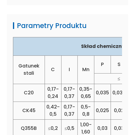
Parametry Produktu
Skład chemiczny (%)
P
S
Gatunek
C
I
Mn
stali
≤
0,17-
0,17-
0,35-
C20
0,035
0,035
0
0,24
0,37
0,65
0,42-
0,17-
0,5-
CK45
0,025
0,02
0
0,5
0,37
0,8
1,00-
Q355B
≤0,2
≤0,5
0,03
0,03
0
1,60