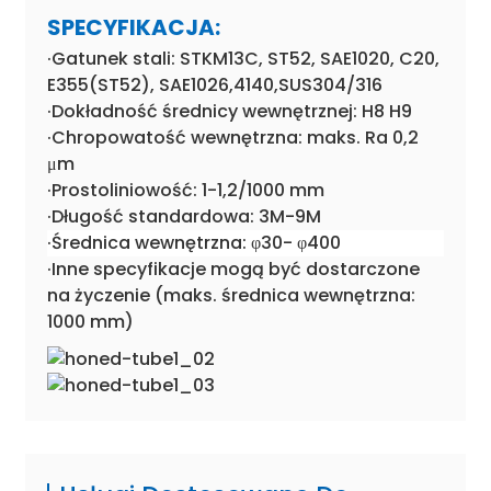
SPECYFIKACJA:
·Gatunek stali: STKM13C, ST52, SAE1020, C20,
E355(ST52), SAE1026,4140,SUS304/316
·Dokładność średnicy wewnętrznej: H8 H9
·Chropowatość wewnętrzna: maks. Ra 0,2
μm
·Prostoliniowość: 1-1,2/1000 mm
·Długość standardowa: 3M-9M
·Średnica wewnętrzna: φ30- φ400
·Inne specyfikacje mogą być dostarczone
na życzenie (maks. średnica wewnętrzna:
1000 mm)