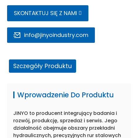
SKONTAKTUJ SIĘ Z NAMI
info@jinyoindustry.com
e
Szczegóły Produktu
a
Wprowadzenie Do Produktu
JINYO to producent integrujący badania i
rozwój, produkcję, sprzedaż i serwis. Jego
działalność obejmuje obszary przekładni
hydraulicznych, precyzyjnych rur stalowych