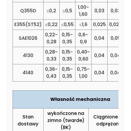
1,00-
Q355D
≤0,2
≤0,5
0,03
0,03
0
1,60
E355(ST52)
≤0,22
≤0,55
≤1,6
0,025
0,025
0
0,22-
0,15-
0,6-
SAE1026
0,04
0,05
0,28
0,35
0,9
0,28-
0,15-
0,40-
0,
4130
0,04
0,04
0,33
0,35
0,60
1
0,36-
0,15-
0,75-
0,
4140
0,04
0,04
0,43
0,35
1,00
1
Własność mechaniczna
wykończone na
Stan
Ciągnione na zi
zimno (twarde)
dostawy
odprężane (B
(BK)