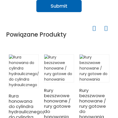
Submit
Powiązane Produkty
R
h
h
Rury
Rury
bezszwowe
bezszwowe
Rura
honowane /
honowane /
honowana
rury gotowe
rury gotowe
do cylindra
do
do
hydraulicznego/Rura
honowania
honowania
do cylindra