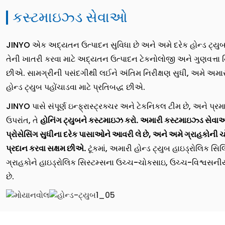
કસ્ટમાઇઝ્ડ સેવાઓ
JINYO એક અદ્યતન ઉત્પાદન સુવિધા છે અને અમે દરેક હોન્ડ ટ્યુબ અમ
તેની ખાતરી કરવા માટે અદ્યતન ઉત્પાદન ટેકનોલોજી અને ગુણવત્ત
છીએ. સામગ્રીની પસંદગીથી લઈને અંતિમ નિરીક્ષણ સુધી, અમે અમાર
હોન્ડ ટ્યુબ પહોંચાડવા માટે પ્રતિબદ્ધ છીએ.
JINYO પાસે સંપૂર્ણ ઇન્ફ્રાસ્ટ્રક્ચર અને ટેકનિકલ ટીમ છે, અને પ્ર
ઉપરાંત, તે
હોનિંગ ટ્યુબને કસ્ટમાઇઝ કરો.
અમારી કસ્ટમાઇઝ્ડ સેવાઓ 
પ્રોસેસિંગ સુધીના દરેક પાસાઓને આવરી લે છે, અને અમે ગ્રાહકોની 
પ્રદાન કરવા સક્ષમ છીએ.
ટૂંકમાં, અમારી હોન્ડ ટ્યુબ હાઇડ્રોલિક સિ
ગ્રાહકોને હાઇડ્રોલિક સિસ્ટમ્સના ઉચ્ચ-ચોકસાઇ, ઉચ્ચ-વિશ્વસનીયત
છે.