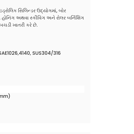
ાઇડ્રોલિક સિલિન્ડર ઉદ્યોગમાં, બોર
ંગ. હોનિંગ અથવા સ્કીવિંગ અને રોલર બર્નિશિંગ
બચડી ખાતરી કરે છે.
, SAE1026,4140, SUS304/316
0 mm)