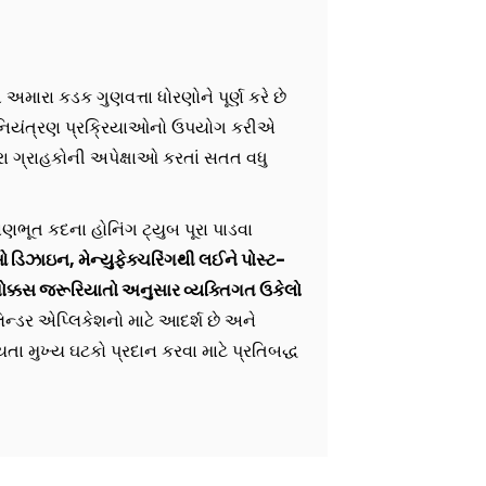
ારા કડક ગુણવત્તા ધોરણોને પૂર્ણ કરે છે
ા નિયંત્રણ પ્રક્રિયાઓનો ઉપયોગ કરીએ
ા ગ્રાહકોની અપેક્ષાઓ કરતાં સતત વધુ
માણભૂત કદના હોનિંગ ટ્યુબ પૂરા પાડવા
ડિઝાઇન, મેન્યુફેક્ચરિંગથી લઈને પોસ્ટ-
ચોક્કસ જરૂરિયાતો અનુસાર વ્યક્તિગત ઉકેલો
લિન્ડર એપ્લિકેશનો માટે આદર્શ છે અને
ા મુખ્ય ઘટકો પ્રદાન કરવા માટે પ્રતિબદ્ધ