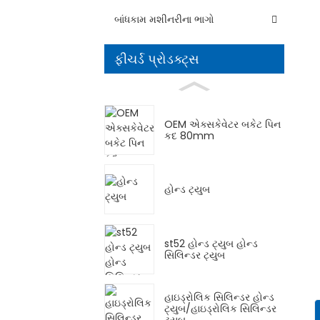
બાંધકામ મશીનરીના ભાગો
ફીચર્ડ પ્રોડક્ટ્સ
OEM એક્સકેવેટર બકેટ પિન
કદ 80mm
હોન્ડ ટ્યુબ
st52 હોન્ડ ટ્યુબ હોન્ડ
સિલિન્ડર ટ્યુબ
હાઇડ્રોલિક સિલિન્ડર હોન્ડ
ટ્યુબ/હાઇડ્રોલિક સિલિન્ડર
ટ્યુબ