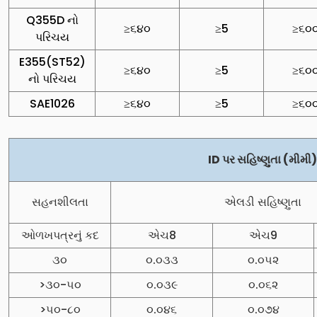
Q355D નો
≥૬૪૦
≥5
≥૬૦
પરિચય
E355(ST52)
≥૬૪૦
≥5
≥૬૦
નો પરિચય
SAE1026
≥૬૪૦
≥5
≥૬૦
ID પર સહિષ્ણુતા (મીમી)
સહનશીલતા
એલડી સહિષ્ણુતા
ઓળખપત્રનું કદ
એચ8
એચ9
૩૦
૦.૦૩૩
૦.૦૫૨
>૩૦-૫૦
૦.૦૩૯
૦.૦૬૨
>૫૦-૮૦
૦.૦૪૬
૦.૦૭૪