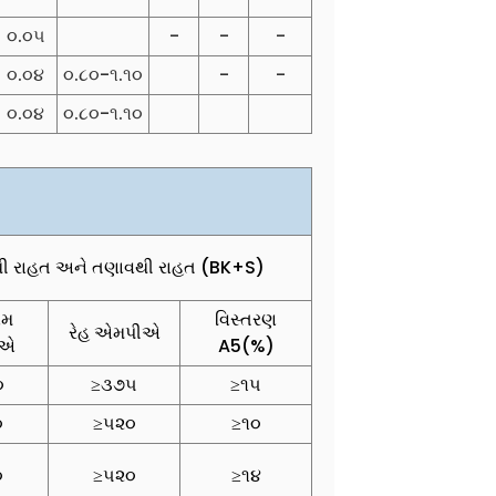
૦.૦૫
-
-
-
૦.૦૪
૦.૮૦-૧.૧૦
-
-
૦.૦૪
૦.૮૦-૧.૧૦
થી રાહત અને તણાવથી રાહત (BK+S)
મ
વિસ્તરણ
રેહ એમપીએ
ીએ
A5(%)
૦
≥૩૭૫
≥૧૫
૦
≥૫૨૦
≥૧૦
૦
≥૫૨૦
≥૧૪