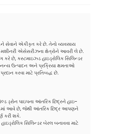
 સેવાને એકીકૃત કરે છે. તેનો વ્યવસાય
મશીનરી એસેસરીઝના ક્ષેત્રોને આવરી લે છે.
કરે છે, કસ્ટમાઇઝ્ડ હાઇડ્રોલિક સિલિન્ડર
ે અનન્ય ઉત્પાદન અને પ્રક્રિયા ક્ષમતાઓ
પ્રદાન કરવા માટે પ્રતિબદ્ધ છે.
કોલ્ડ ડ્રોન પાઇપના આંતરિક છિદ્રને હાઇ-
 કરવામાં આવે છે, જેથી આંતરિક છિદ્ર આપણને
ણ કરી શકે.
 હાઇડ્રોલિક સિલિન્ડર બેરલ બનાવવા માટે