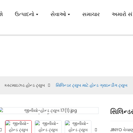
શે
ઉત્પાદનો
સેવાઓ
સમાચાર
અમારો સંપ
સ્ટમાઇઝ્ડ હોન્ડ ટ્ય
કસ્ટમાઇઝ્ડ હોન્ડ ટ્યુબ
સિલિન્ડર ટ્યુબ માટે હોન્ડ ગ્રાઇન્ડીંગ ટ્યુબ
સિલિન્ડર
Loading...
Loading...
JINYO વેચાણ 