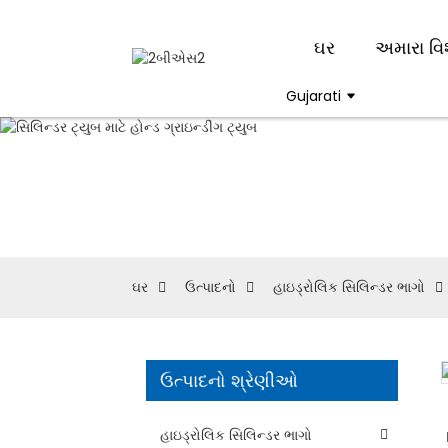
ઘર
અમારા વિ
Gujarati
ક
ઘર
ઉત્પાદનો
હાઇડ્રોલિક સિલિન્ડર ભાગો
ઉત્પાદનો શ્રેણીઓ
Loading...
Loading...
હાઇડ્રોલિક સિલિન્ડર ભાગો