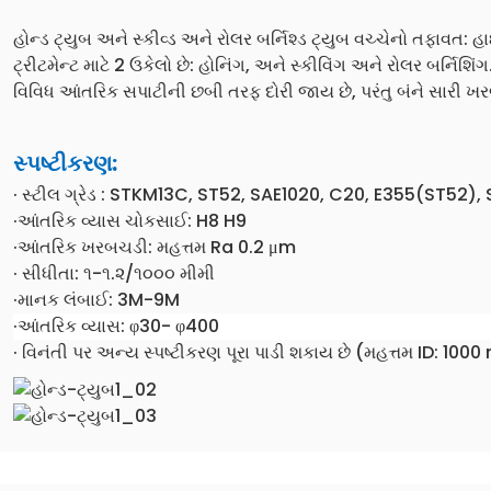
હોન્ડ ટ્યુબ અને સ્કીવ્ડ અને રોલર બર્નિશ્ડ ટ્યુબ વચ્ચેનો તફાવત: હ
ટ્રીટમેન્ટ માટે 2 ઉકેલો છે: હોનિંગ, અને સ્કીવિંગ અને રોલર બર્નિશિ
વિવિધ આંતરિક સપાટીની છબી તરફ દોરી જાય છે, પરંતુ બંને સારી ખર
સ્પષ્ટીકરણ:
· સ્ટીલ ગ્રેડ : STKM13C, ST52, SAE1020, C20, E355(ST52)
·આંતરિક વ્યાસ ચોકસાઈ: H8 H9
·આંતરિક ખરબચડી: મહત્તમ Ra 0.2 μm
· સીધીતા: ૧-૧.૨/૧૦૦૦ મીમી
·માનક લંબાઈ: 3M-9M
·આંતરિક વ્યાસ: φ30- φ400
· વિનંતી પર અન્ય સ્પષ્ટીકરણ પૂરા પાડી શકાય છે (મહત્તમ ID: 100