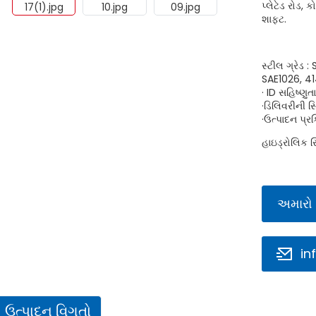
પ્લેટેડ રોડ, 
શાફ્ટ.
સ્ટીલ ગ્રેડ
SAE1026, 4
· ID સહિષ્ણુત
·ડિલિવરીની સ
·ઉત્પાદન પ્
હાઇડ્રોલિક સ
અમારો 
in
ઉત્પાદન વિગતો