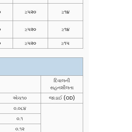
૦
≥૫૨૦
≥૧૪
૦
≥૫૨૦
≥૧૪
૦
≥૫૨૦
≥૧૫
દિવાલની
સહનશીલતા
એચ૧૦
જાડાઈ (OD)
૦.૦૮૪
૦.૧
૦.૧૨