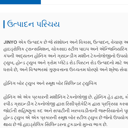
ઉત્પાદન પરિચય
JINYO એક ઉત્પાદક છે જે સંશોધન અને વિકાસ, ઉત્પાદન, વેચાણ અને
હાઇડ્રોલિક ટ્રાન્સમિશન, ચોકસાઇ સ્ટીલ પાઇપ અને એન્જિનિયરિંગ 
કંપની અદ્યતન હોનિંગ અને ગ્રાઇન્ડીંગ મશીન ટેકનોલોજીનો ઉપયોગ 
ટ્યુબ, હોન્ડ ટ્યુબ અને ક્રોમ પ્લેટેડ રોડ પિસ્ટન રોડ ઉત્પાદનો માટ
ધરાવે છે, અને વિશ્વભરમાં ગુણવત્તાના ઉચ્ચતમ ધોરણો અને શ્રેષ્ઠ સેવા 
હોનિંગ બોર ટ્યુબ અને સ્મૂથ બોર સિલિન્ડર ટ્યુબિંગ
હોનિંગ એ એક પ્રકારની મશીનિંગ ટેકનોલોજી છે. હોનિંગ હેડ દ્વારા, 
સ્પીડ ગ્રાઇન્ડીંગ ટેકનોલોજી દ્વારા રિસીપ્રોકેટિંગ દ્વારા પ્રક્રિયા
જોઈતી સહિષ્ણુતા કદ અને સપાટીની ખરબચડીતાની જરૂરિયાતોને પૂર્
હોન્ડ ટ્યુબ એ એક પ્રકારની સ્મૂથ બોર સ્ટીલ ટ્યુબ છે જેનો ઉપયોગ
થાય છે જે હાઇડ્રોલિક સિલિન્ડરના ટુકડાનો મુખ્ય ભાગ છે.