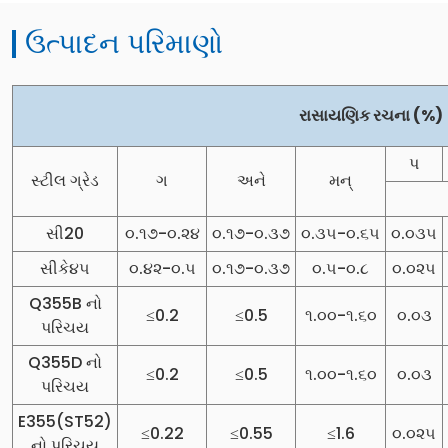
ઉત્પાદન પરિમાણો
રાસાયણિક રચના (%)
પ
સ્ટીલ ગ્રેડ
ગ
અને
મન્
સી20
૦.૧૭-૦.૨૪
૦.૧૭-૦.૩૭
૦.૩૫-૦.૬૫
૦.૦૩૫
સીકે૪૫
૦.૪૨-૦.૫
૦.૧૭-૦.૩૭
૦.૫-૦.૮
૦.૦૨૫
Q355B નો
≤0.2
≤0.5
૧.૦૦-૧.૬૦
૦.૦૩
પરિચય
Q355D નો
≤0.2
≤0.5
૧.૦૦-૧.૬૦
૦.૦૩
પરિચય
E355(ST52)
≤0.22
≤0.55
≤1.6
૦.૦૨૫
નો પરિચય