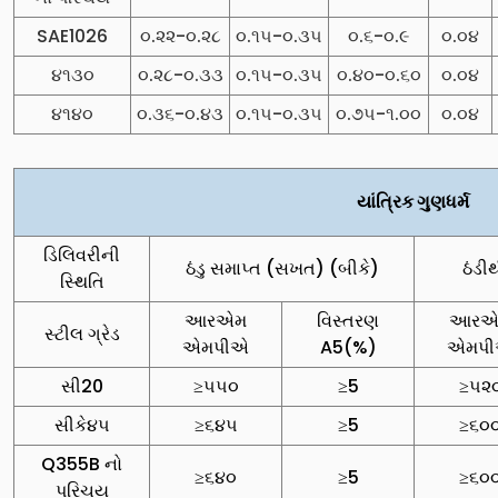
SAE1026
૦.૨૨-૦.૨૮
૦.૧૫-૦.૩૫
૦.૬-૦.૯
૦.૦૪
૪૧૩૦
૦.૨૮-૦.૩૩
૦.૧૫-૦.૩૫
૦.૪૦-૦.૬૦
૦.૦૪
૪૧૪૦
૦.૩૬-૦.૪૩
૦.૧૫-૦.૩૫
૦.૭૫-૧.૦૦
૦.૦૪
યાંત્રિક ગુણધર્મ
ડિલિવરીની
ઠંડુ સમાપ્ત (સખત) (બીકે)
ઠંડી
સ્થિતિ
આરએમ
વિસ્તરણ
આરએ
સ્ટીલ ગ્રેડ
એમપીએ
A5(%)
એમપ
સી20
≥૫૫૦
≥5
≥૫૨
સીકે૪૫
≥૬૪૫
≥5
≥૬૦
Q355B નો
≥૬૪૦
≥5
≥૬૦
પરિચય