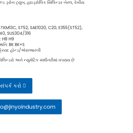
કોલ્ડ ડ્રોન ટ્યુબ, હાઇડ્રોલિક સિલિન્ડર બેરલ, રેખીય
 : STKM13C, ST52, SAE1020, C20, E355(ST52),
140, SUS304/316
ા: H8 H9
્થિતિ: BK BK+S
રક્રિયા: હોન્ડ/એસઆરબી
િલિન્ડરો અને ન્યુમેટિક મશીનરીમાં વપરાય છે
સંપર્ક કરો
fo@jinyoindustry.com