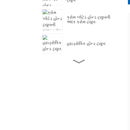
ક્રોમ પ્લેટેડ હોન્ડ ટ્યુબની
અંદર ક્રોમ ટ્યુબ
હાઇડ્રોલિક હોન્ડ ટ્યુબ
સિલિન્ડર ટ્યુબ માટે હોન્ડ
ગ્રાઇન્ડીંગ ટ્યુબ
EN10305-1 E355 હોન્ડ
ટ્યુબ
હાઇડ્રોલિક સિલિન્ડર માટે
ASTM A519 4140 હોન્ડ
ટ્યુબ્સ