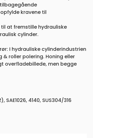
g tilbagegående
opfylde kravene til
til at fremstille hydrauliske
raulisk cylinder.
ør: I hydrauliske cylinderindustrien
 & roller polering. Honing eller
ndigt overfladebillede, men begge
2), SAE1026, 4140, SUS304/316