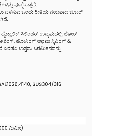
ಳನ್ನು ಪೂರೈಸುತ್ತದೆ.
 ತಯಾರಿಸಲು ಬಳಸುವ ಒಂದು ರೀತಿಯ ನಯವಾದ ಬೋರ್
ಗಿದೆ.
ಾಸ: ಹೈಡ್ರಾಲಿಕ್ ಸಿಲಿಂಡರ್ ಉದ್ಯಮದಲ್ಲಿ, ಬೋರ್
ರ್ನಿಶಿಂಗ್. ಹೋನಿಂಗ್ ಅಥವಾ ಸ್ಕಿವಿಂಗ್ &
, ಆದರೆ ಎರಡೂ ಉತ್ತಮ ಒರಟುತನವನ್ನು
, SAE1026,4140, SUS304/316
 1000 ಮಿಮೀ)