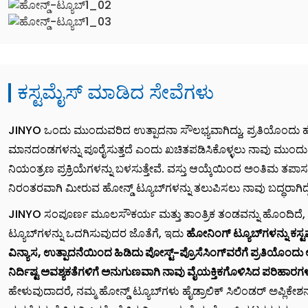
ಕಸ್ಟಮೈಸ್ ಮಾಡಿದ ಸೇವೆಗಳು
JINYO ಒಂದು ಮುಂದುವರಿದ ಉತ್ಪಾದನಾ ಸೌಲಭ್ಯವಾಗಿದ್ದು, ಪ್ರತಿಯೊಂದು ಹೋನ
ಮಾನದಂಡಗಳನ್ನು ಪೂರೈಸುತ್ತದೆ ಎಂದು ಖಚಿತಪಡಿಸಿಕೊಳ್ಳಲು ನಾವು ಮುಂದುವರ
ನಿಯಂತ್ರಣ ಪ್ರಕ್ರಿಯೆಗಳನ್ನು ಬಳಸುತ್ತೇವೆ. ವಸ್ತು ಆಯ್ಕೆಯಿಂದ ಅಂತಿಮ ತಪಾಸಣೆ
ನಿರಂತರವಾಗಿ ಮೀರುವ ಹೋನ್ಡ್ ಟ್ಯೂಬ್‌ಗಳನ್ನು ತಲುಪಿಸಲು ನಾವು ಬದ್ಧರಾಗಿದ್ದ
JINYO ಸಂಪೂರ್ಣ ಮೂಲಸೌಕರ್ಯ ಮತ್ತು ತಾಂತ್ರಿಕ ತಂಡವನ್ನು ಹೊಂದಿದೆ, ಮ
ಟ್ಯೂಬ್‌ಗಳನ್ನು ಒದಗಿಸುವುದರ ಜೊತೆಗೆ, ಇದು
ಹೋನಿಂಗ್ ಟ್ಯೂಬ್‌ಗಳನ್ನು ಕಸ್
ವಿನ್ಯಾಸ, ಉತ್ಪಾದನೆಯಿಂದ ಹಿಡಿದು ಪೋಸ್ಟ್-ಪ್ರೊಸೆಸಿಂಗ್‌ವರೆಗೆ ಪ್ರತಿಯೊಂದು
ನಿರ್ದಿಷ್ಟ ಅವಶ್ಯಕತೆಗಳಿಗೆ ಅನುಗುಣವಾಗಿ ನಾವು ವೈಯಕ್ತಿಕಗೊಳಿಸಿದ ಪರಿಹಾರಗಳನ
ಹೇಳುವುದಾದರೆ, ನಮ್ಮ ಹೋನ್ಡ್ ಟ್ಯೂಬ್‌ಗಳು ಹೈಡ್ರಾಲಿಕ್ ಸಿಲಿಂಡರ್ ಅಪ್ಲಿಕೇಶನ್‌ಗ