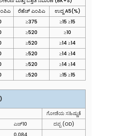
ಲೀಕರಣ ಮತ್ತು ಒತ್ತಡ ನಿವಾರಣೆ (BK+S)
ಎಂಪಿಎ
ರೆಹೆಚ್ ಎಂಪಿಎ
ಉದ್ದ A5(%)
0
≥375
≥15 ≥15
0
≥520
≥10
0
≥520
≥14 ≥14
0
≥520
≥14 ≥14
0
≥520
≥14 ≥14
0
≥520
≥15 ≥15
)
ಗೋಡೆಯ ಸಹಿಷ್ಣುತೆ
ಎಚ್10
ದಪ್ಪ (OD)
0.084