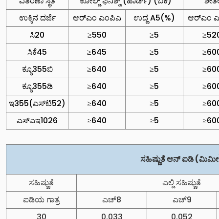
ವಿತರಣಾ ಸ್ಥಿತಿ
ಕೋಲ್ಡ್ ಫಿನಿಶ್ಡ್ (ಹಾರ್ಡ್) (ಬಿಕೆ)
ಶೀತ
ಉಕ್ಕಿನ ದರ್ಜೆ
ಆರ್‌ಎಂ ಎಂಪಿಎ
ಉದ್ದ A5(%)
ಆರ್‌ಎಂ 
ಸಿ20
≥550
≥5
≥52
ಸಿಕೆ45
≥645
≥5
≥60
ಕ್ಯೂ355ಬಿ
≥640
≥5
≥60
ಕ್ಯೂ355ಡಿ
≥640
≥5
≥60
ಇ355(ಎಸ್‌ಟಿ52)
≥640
≥5
≥60
ಎಸ್‌ಎಇ1026
≥640
≥5
≥60
ಸಹಿಷ್ಣುತೆ ಆನ್ ಐಡಿ (ಮಿಮೀ
ಸಹಿಷ್ಣುತೆ
ಎಲ್ಡಿ ಸಹಿಷ್ಣುತೆ
ಐಡಿಯ ಗಾತ್ರ
ಎಚ್8
ಎಚ್9
30
0.033
0.052