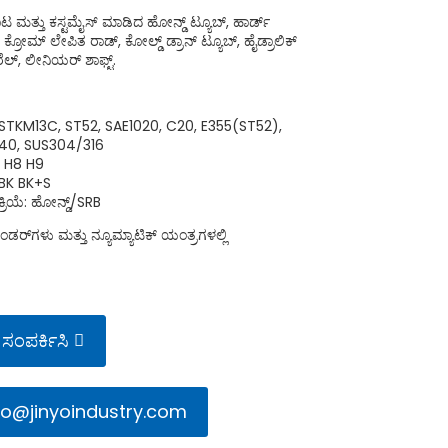
 ಮತ್ತು ಕಸ್ಟಮೈಸ್ ಮಾಡಿದ ಹೋನ್ಡ್ ಟ್ಯೂಬ್, ಹಾರ್ಡ್
ಕ್ರೋಮ್ ಲೇಪಿತ ರಾಡ್, ಕೋಲ್ಡ್ ಡ್ರಾನ್ ಟ್ಯೂಬ್, ಹೈಡ್ರಾಲಿಕ್
ರೆಲ್, ಲೀನಿಯರ್ ಶಾಫ್ಟ್.
ಜೆ: STKM13C, ST52, SAE1020, C20, E355(ST52),
140, SUS304/316
ೆ: H8 H9
ಿ: BK BK+S
ರಕ್ರಿಯೆ: ಹೋನ್ಡ್/SRB
ಲಿಂಡರ್‌ಗಳು ಮತ್ತು ನ್ಯೂಮ್ಯಾಟಿಕ್ ಯಂತ್ರಗಳಲ್ಲಿ
ು ಸಂಪರ್ಕಿಸಿ
fo@jinyoindustry.com