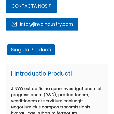
CONTACTA NOS
info@jinyoindustry.com
Singula Producti
e
a
Introductio Producti
JINYO est opificina quae investigationem et
progressionem (R&D), productionem,
venditionem et servitium coniungit.
Negotium eius campos transmissionis
hydraulicae, tuborum ferreorum