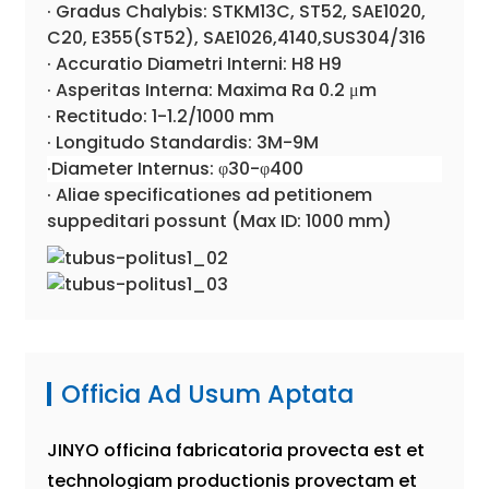
· Gradus Chalybis: STKM13C, ST52, SAE1020,
C20, E355(ST52), SAE1026,4140,SUS304/316
· Accuratio Diametri Interni: H8 H9
· Asperitas Interna: Maxima Ra 0.2 μm
· Rectitudo: 1-1.2/1000 mm
· Longitudo Standardis: 3M-9M
·Diameter Internus: φ30-φ400
· Aliae specificationes ad petitionem
suppeditari possunt (Max ID: 1000 mm)
Officia Ad Usum Aptata
JINYO officina fabricatoria provecta est et
technologiam productionis provectam et