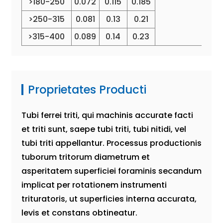
>180-250
0.072
0.115
0.185
>250-315
0.081
0.13
0.21
>315-400
0.089
0.14
0.23
Proprietates Producti
Tubi ferrei triti, qui machinis accurate facti
et triti sunt, saepe tubi triti, tubi nitidi, vel
tubi triti appellantur. Processus productionis
tuborum tritorum diametrum et
asperitatem superficiei foraminis secandum
implicat per rotationem instrumenti
trituratoris, ut superficies interna accurata,
levis et constans obtineatur.