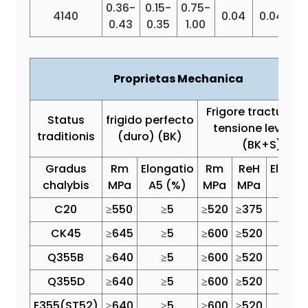
0.36-
0.15-
0.75-
0.
4140
0.04
0.04
0.43
0.35
1.00
1
Proprietas Mechanica
Frigore tractum et
Status
frigido perfecto
tensione levatu
traditionis
(duro) (BK)
(BK+S)
Gradus
Rm
Elongatio
Rm
ReH
Elonga
chalybis
MPa
A5 (%)
MPa
MPa
A5 (
C20
≥550
≥5
≥520
≥375
≥15
CK45
≥645
≥5
≥600
≥520
≥10
Q355B
≥640
≥5
≥600
≥520
≥14
Q355D
≥640
≥5
≥600
≥520
≥14
E355(ST52)
≥640
≥5
≥600
≥520
≥14