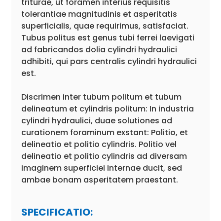
triturae, ut foramen interius requisitis
tolerantiae magnitudinis et asperitatis
superficialis, quae requirimus, satisfaciat.
Tubus politus est genus tubi ferrei laevigati
ad fabricandos dolia cylindri hydraulici
adhibiti, qui pars centralis cylindri hydraulici
est.
Discrimen inter tubum politum et tubum
delineatum et cylindris politum: In industria
cylindri hydraulici, duae solutiones ad
curationem foraminum exstant: Politio, et
delineatio et politio cylindris. Politio vel
delineatio et politio cylindris ad diversam
imaginem superficiei internae ducit, sed
ambae bonam asperitatem praestant.
SPECIFICATIO: