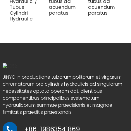
Hydraulici /
tubus ad
tubus ad
Tubus
acuendum
acuendum
Cylindri
paratus
paratus
Hydraulici
JINYO in productione tuborum politorum et virgarum
chromatarum pro cylindris hydraulicis ad singulorum
necessitates aptata operam dat, clientibus
componentibus principalibus systematum
hydraulicorum summae praecisionis et magnae
firmitatis praeditis praestandis.
+86-19863541869