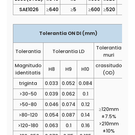
SAE1026
≥640
≥5
≥600
≥520
≥15
Tolerantia ON DI (mm)
Tolerantia
Tolerantia
Tolerantia LD
muri
Magnitudo
crassitudo
H8
H9
H10
identitatis
(OD)
triginta
0.033
0.052
0.084
>30-50
0.039
0.062
0.1
>50-80
0.046
0.074
0.12
≥120mm
>80-120
0.054
0.087
0.14
±7.5%
>210mm
>120-180
0.063
0.1
0.16
±10%