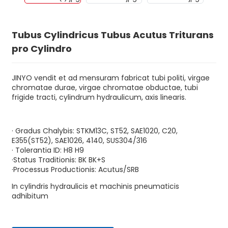
Tubus Cylindricus Tubus Acutus Triturans
pro Cylindro
JINYO vendit et ad mensuram fabricat tubi politi, virgae
chromatae durae, virgae chromatae obductae, tubi
frigide tracti, cylindrum hydraulicum, axis linearis.
· Gradus Chalybis: STKM13C, ST52, SAE1020, C20,
E355(ST52), SAE1026, 4140, SUS304/316
n
· Tolerantia ID: H8 H9
·Status Traditionis: BK BK+S
·Processus Productionis: Acutus/SRB
In cylindris hydraulicis et machinis pneumaticis
adhibitum