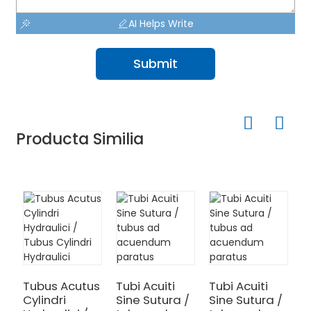
AI Helps Write
Submit
Producta Similia
T
H
A
Tubus Acutus
Tubi Acuiti
Tubi Acuiti
Cylindri
Sine Sutura /
Sine Sutura /