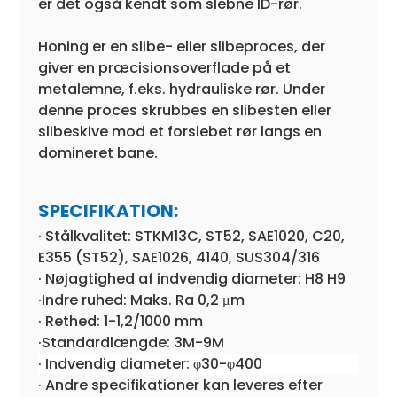
er det også kendt som slebne ID-rør.
Honing er en slibe- eller slibeproces, der
giver en præcisionsoverflade på et
metalemne, f.eks. hydrauliske rør. Under
denne proces skrubbes en slibesten eller
slibeskive mod et forslebet rør langs en
domineret bane.
SPECIFIKATION:
· Stålkvalitet: STKM13C, ST52, SAE1020, C20,
E355 (ST52), SAE1026, 4140, SUS304/316
· Nøjagtighed af indvendig diameter: H8 H9
·Indre ruhed: Maks. Ra 0,2 μm
· Rethed: 1-1,2/1000 mm
·Standardlængde: 3M-9M
· Indvendig diameter: φ30-φ400
· Andre specifikationer kan leveres efter