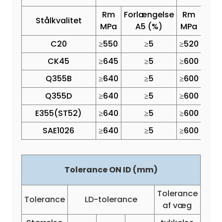
Rm
Forlængelse
Rm
ReH
Stålkvalitet
MPa
A5 (%)
MPa
MP
C20
≥550
≥5
≥520
≥37
CK45
≥645
≥5
≥600
≥52
Q355B
≥640
≥5
≥600
≥52
Q355D
≥640
≥5
≥600
≥52
E355(ST52)
≥640
≥5
≥600
≥52
SAE1026
≥640
≥5
≥600
≥52
Tolerance ON ID (mm)
Tolerance
Tolerance
LD-tolerance
af væg