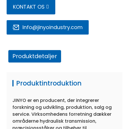
KONTAKT OS
Info@jinyoindustry.com
Produktdetaljer
e
a
Produktintroduktion
JINYO er en producent, der integrerer
forskning og udvikling, produktion, salg og
service. Virksomhedens forretning dækker
områderne hydraulisk transmission,
præcisionsstålrør og tilbehør til