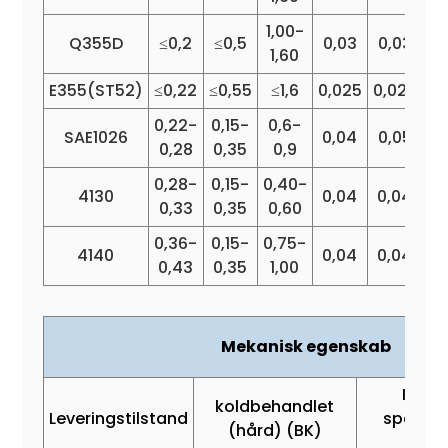
1,00-
Q355D
≤0,2
≤0,5
0,03
0,03
0
1,60
E355(ST52)
≤0,22
≤0,55
≤1,6
0,025
0,025
0
0,22-
0,15-
0,6-
SAE1026
0,04
0,05
0,28
0,35
0,9
0,28-
0,15-
0,40-
0,
4130
0,04
0,04
0,33
0,35
0,60
1
0,36-
0,15-
0,75-
0,
4140
0,04
0,04
0,43
0,35
1,00
1
Mekanisk egenskab
Koldt
koldbehandlet
Leveringstilstand
spændi
(hård) (BK)
(