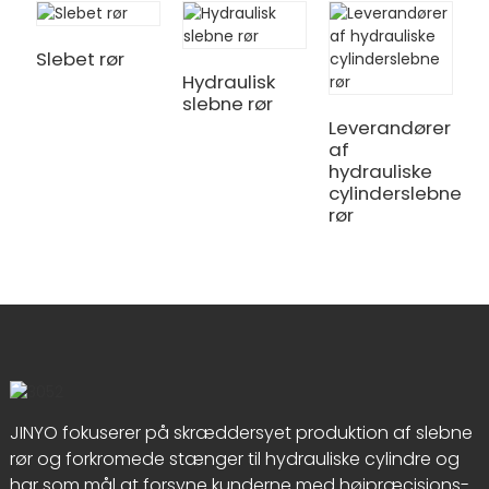
Slebet rør
Hydraulisk
E
slebne rør
E
r
Leverandører
af
hydrauliske
cylinderslebne
rør
JINYO fokuserer på skræddersyet produktion af slebne
rør og forkromede stænger til hydrauliske cylindre og
har som mål at forsyne kunderne med højpræcisions-