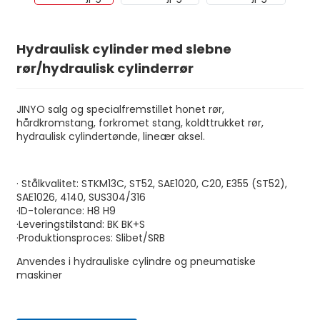
Hydraulisk cylinder med slebne
rør/hydraulisk cylinderrør
JINYO salg og specialfremstillet honet rør,
hårdkromstang, forkromet stang, koldttrukket rør,
hydraulisk cylindertønde, lineær aksel.
· Stålkvalitet: STKM13C, ST52, SAE1020, C20, E355 (ST52),
SAE1026, 4140, SUS304/316
n
·ID-tolerance: H8 H9
·Leveringstilstand: BK BK+S
·Produktionsproces: Slibet/SRB
Anvendes i hydrauliske cylindre og pneumatiske
maskiner