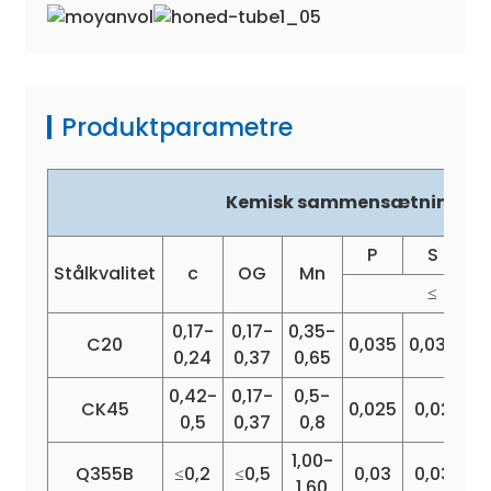
Produktparametre
Kemisk sammensætning (%
P
S
Stålkvalitet
c
OG
Mn
≤
0,17-
0,17-
0,35-
C20
0,035
0,035
0
0,24
0,37
0,65
0,42-
0,17-
0,5-
CK45
0,025
0,02
0
0,5
0,37
0,8
1,00-
Q355B
≤0,2
≤0,5
0,03
0,03
0
1,60