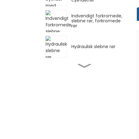
Indvendigt forkromede,
slebne rør, forkromede
rør
Hydraulisk slebne rør
Cylinderrør Slibet
Sliberør til Cylinder
EN10305-1 E355 Slebet
rør
ASTM A519 4140 Slebne
rør til hydraulisk cylinder