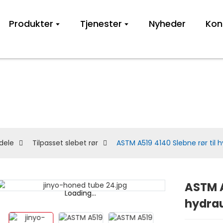
Produkter
Tjenester
Nyheder
Kon
Tilpasset slebet rø
rdele
Tilpasset slebet rør
ASTM A519 4140 Slebne rør til h
ASTM A
Loading...
Loading...
hydrau