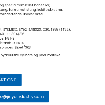
og specialfremstillet honet rør,
ang, forkromet stang, koldttrukket rør,
cylindertønde, lineær aksel.
tet: STKM13C, ST52, SAE1020, C20, E355 (ST52),
140, SUS304/316
ce: H8 H9
ilstand: BK BK+S
sproces: Slibet/SRB
 hydrauliske cylindre og pneumatiske
KT OS
fo@jinyoindustry.com