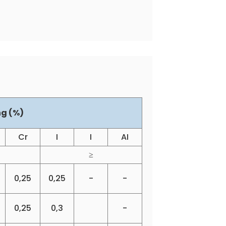
g (%)
Cr
I
I
AI
≥
0,25
0,25
-
-
0,25
0,3
-