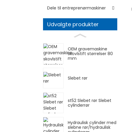
Dele til entreprenørmaskiner
Udvalgte produkter
OEM gravemaskine
skovlstift størrelser 80
mm
Slebet rør
st52 Slebet rør Slebet
cylinderrør
Hydraulisk cylinder med
slebne rør/hydraulisk
cylinderrør