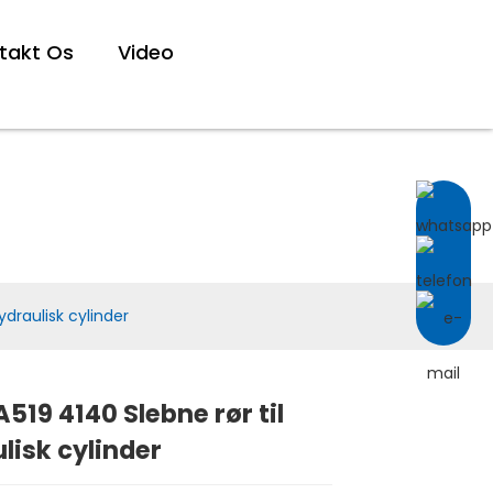
takt Os
Video
r
ydraulisk cylinder
519 4140 Slebne rør til
lisk cylinder
Loading...
Loading...
Loading...
Loading...