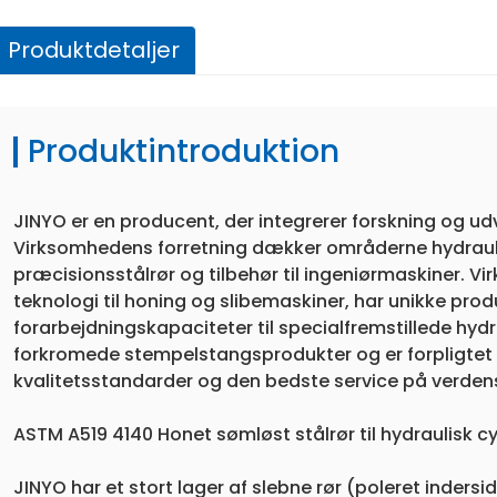
Produktdetaljer
Produktintroduktion
JINYO er en producent, der integrerer forskning og udv
Virksomhedens forretning dækker områderne hydrauli
præcisionsstålrør og tilbehør til ingeniørmaskiner. 
teknologi til honing og slibemaskiner, har unikke pro
forarbejdningskapaciteter til specialfremstillede hydr
forkromede stempelstangsprodukter og er forpligtet ti
kvalitetsstandarder og den bedste service på verden
ASTM A519 4140 Honet sømløst stålrør til hydraulisk cy
JINYO har et stort lager af slebne rør (poleret inderside