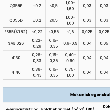
1,00-
Q355B
≤0,2
≤0,5
0,03
0,03
1,60
1,00-
Q355D
≤0,2
≤0,5
0,03
0,03
1,60
E355(ST52)
≤0,22
≤0,55
≤1,6
0,025
0,025
0,22-
0,15-
SAE1026
0,6-0,9
0,04
0,05
0,28
0,35
0,28-
0,15-
0,40-
4130
0,04
0,04
0,33
0,35
0,60
0,36-
0,15-
0,75-
4140
0,04
0,04
0,43
0,35
1,00
Mekanisk egenska
Kol
Leveringstilstand
koldbehandlet (hård) (BK)