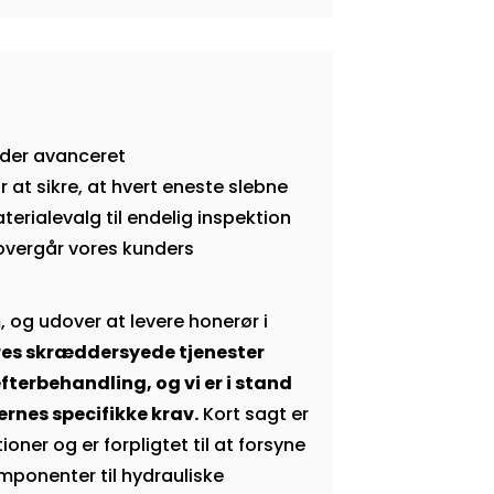
nder avanceret
 at sikre, at hvert eneste slebne
terialevalg til endelig inspektion
t overgår vores kunders
, og udover at levere honerør i
es skræddersyede tjenester
efterbehandling, og vi er i stand
dernes specifikke krav.
Kort sagt er
ioner og er forpligtet til at forsyne
ponenter til hydrauliske