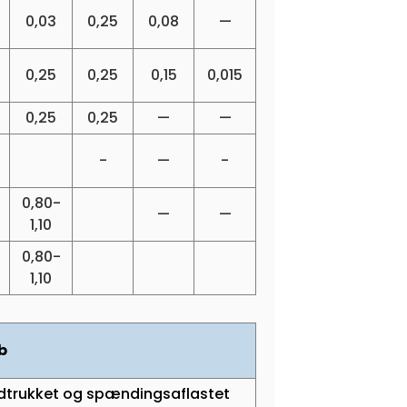
0,03
0,25
0,08
—
0,25
0,25
0,15
0,015
0,25
0,25
—
—
-
—
-
0,80-
—
—
1,10
0,80-
1,10
b
dtrukket og spændingsaflastet