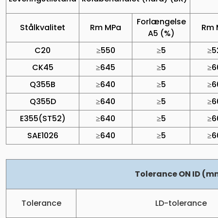
Forlængelse
Stålkvalitet
Rm MPa
Rm 
A5 (%)
C20
≥550
≥5
≥5
CK45
≥645
≥5
≥6
Q355B
≥640
≥5
≥6
Q355D
≥640
≥5
≥6
E355(ST52)
≥640
≥5
≥6
SAE1026
≥640
≥5
≥6
Tolerance ON ID (m
Tolerance
LD-tolerance