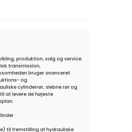
ikling, produktion, salg og service.
sk transmission,
Virksomheden bruger avanceret
duktions- og
auliske cylinderrør, slebne rør og
l at levere de højeste
splan.
linder
) til fremstilling af hydrauliske