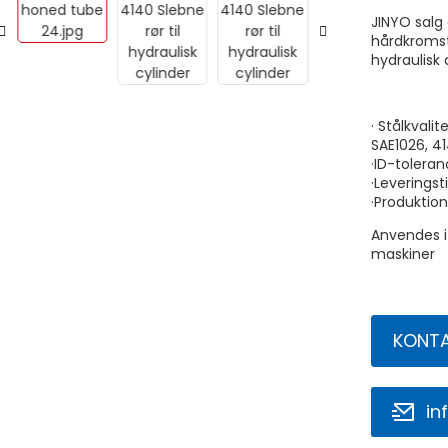
JINYO salg 
hårdkromst
hydraulisk 
· Stålkvali
SAE1026, 4
·ID-toleran
·Leveringst
·Produktion
Anvendes i
maskiner
KONTA
in