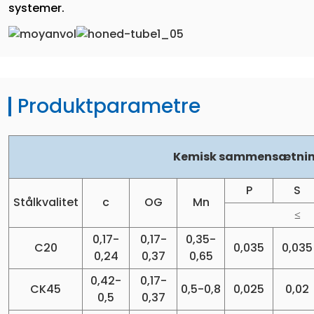
systemer.
Produktparametre
Kemisk sammensætnin
P
S
Stålkvalitet
c
OG
Mn
≤
0,17-
0,17-
0,35-
C20
0,035
0,035
0,24
0,37
0,65
0,42-
0,17-
CK45
0,5-0,8
0,025
0,02
0,5
0,37