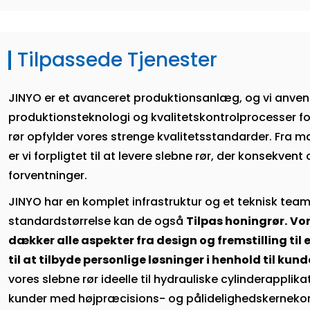
Tilpassede Tjenester
JINYO er et avanceret produktionsanlæg, og vi anve
produktionsteknologi og kvalitetskontrolprocesser for
rør opfylder vores strenge kvalitetsstandarder. Fra ma
er vi forpligtet til at levere slebne rør, der konsekven
forventninger.
JINYO har en komplet infrastruktur og et teknisk team
standardstørrelse kan de også
Tilpas honingrør.
Vor
dækker alle aspekter fra design og fremstilling til 
til at tilbyde personlige løsninger i henhold til kun
vores slebne rør ideelle til hydrauliske cylinderapplikat
kunder med højpræcisions- og pålidelighedskernekom