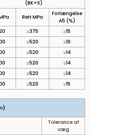
(BK+S)
Forlængelse
MPa
ReH MPa
A5 (%)
20
≥375
≥15
00
≥520
≥10
00
≥520
≥14
00
≥520
≥14
00
≥520
≥14
00
≥520
≥15
m)
Tolerance af
væg