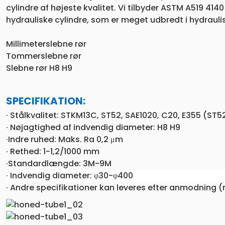
cylindre af højeste kvalitet. Vi tilbyder ASTM A519 4140
hydrauliske cylindre, som er meget udbredt i hydrauli
Millimeterslebne rør
Tommerslebne rør
Slebne rør H8 H9
SPECIFIKATION:
· Stålkvalitet: STKM13C, ST52, SAE1020, C20, E355 (ST5
· Nøjagtighed af indvendig diameter: H8 H9
·Indre ruhed: Maks. Ra 0,2 μm
· Rethed: 1-1,2/1000 mm
·Standardlængde: 3M-9M
· Indvendig diameter: φ30-φ400
· Andre specifikationer kan leveres efter anmodning 