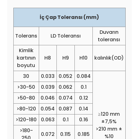
İç Çap Toleransı (mm)
Duvarın
Tolerans
LD Toleransı
toleransı
Kimlik
kartının
H8
H9
H10
kalınlık(OD)
boyutu
30
0.033
0.052
0.084
>30-50
0.039
0.062
0.1
>50-80
0.046
0.074
0.12
>80-120
0.054
0.087
0.14
≥120 mm
>120-180
0.063
0.1
0.16
±7,5%
>210 mm ±
>180-
0.072
0.115
0.185
%10
250