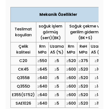
Mekanik Özellikler
soğuk işlem
Soğuk çekme ve
Teslimat
görmüş
gerilim giderme
koşulları
(sert)(BK)
(BK+S)
Çelik
Rm
Uzama
Rm
ReH
Uzama
kalitesi
MPa
A5 (%)
MPa
MPa
A5 (%)
C20
≥550
≥5
≥520
≥375
≥15
CK45
≥645
≥5
≥600
≥520
≥10
Q355B
≥640
≥5
≥600
≥520
≥14
Q355D
≥640
≥5
≥600
≥520
≥14
E355(ST52)
≥640
≥5
≥600
≥520
≥14
SAE1026
≥640
≥5
≥600
≥520
≥15