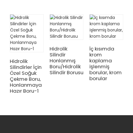
S
H
Hidrolik
İç kısımda
T
Silindir
krom
B
Honlanmış
kaplama
Hidrolik
Boru/Hidrolik
işlenmiş
Silindirler İçin
Silindir Borusu
borular, krom
Özel Soğuk
borular
Çekme Boru,
Honlanmaya
Hazır Boru-1