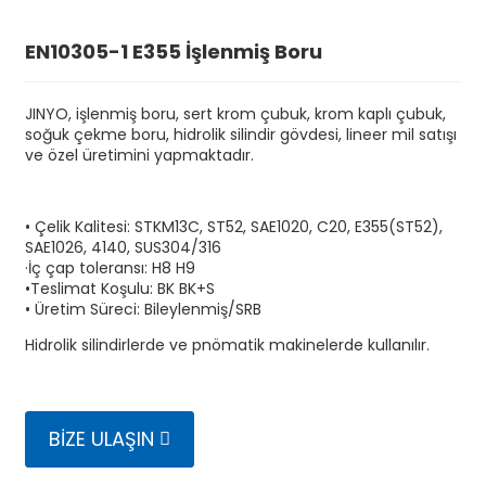
EN10305-1 E355 İşlenmiş Boru
JINYO, işlenmiş boru, sert krom çubuk, krom kaplı çubuk,
soğuk çekme boru, hidrolik silindir gövdesi, lineer mil satışı
ve özel üretimini yapmaktadır.
• Çelik Kalitesi: STKM13C, ST52, SAE1020, C20, E355(ST52),
SAE1026, 4140, SUS304/316
·İç çap toleransı: H8 H9
•Teslimat Koşulu: BK BK+S
• Üretim Süreci: Bileylenmiş/SRB
n
Hidrolik silindirlerde ve pnömatik makinelerde kullanılır.
BIZE ULAŞIN