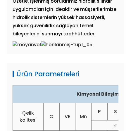
Özetle, işlenmiş borularımız hidrolik silindir
uygulamaları için idealdir ve müşterilerimize
hidrolik sistemlerin yüksek hassasiyetli,
yüksek güvenilirlik sağlayan temel
bileşenlerini sunmayı taahhüt eder.
Ürün Parametreleri
Kimyasal Bileşim (%)
P
S
Çelik
C
VE
Mn
kalitesi
≤