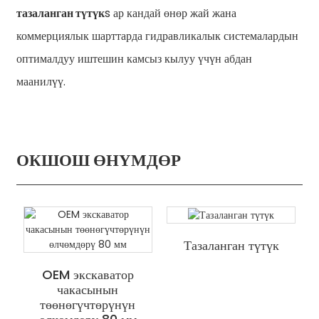
тазаланган түтүк
s ар кандай өнөр жай жана
коммерциялык шарттарда гидравликалык системалардын
оптималдуу иштешин камсыз кылуу үчүн абдан
маанилүү.
ОКШОШ ӨНҮМДӨР
Тазаланган түтүк
OEM экскаватор
чакасынын
төөнөгүчтөрүнүн