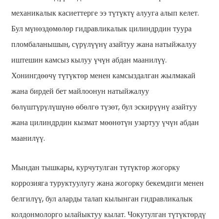
механикалык касиеттерге ээ түтүктү алууга алып келет.
Бул мүнөздөмөлөр гидравликалык цилиндрдин туура
пломбаланышын, сүрүлүүнү азайтуу жана натыйжалуу
иштешин камсыз кылуу үчүн абдан маанилүү.
Хонингдөөчү түтүктөр менен камсыздалган жылмакай
жана бирдей бет майлоонун натыйжалуу
бөлүштүрүлүшүнө өбөлгө түзөт, бул эскирүүнү азайтуу
жана цилиндрдин кызмат мөөнөтүн узартуу үчүн абдан
маанилүү.
Мындан тышкары, курчутулган түтүктөр жогорку
коррозияга туруктуулугу жана жогорку бекемдиги менен
белгилүү, бул аларды талап кылынган гидравликалык
колдонмолорго ылайыктуу кылат. Чокутулган түтүктөрдү