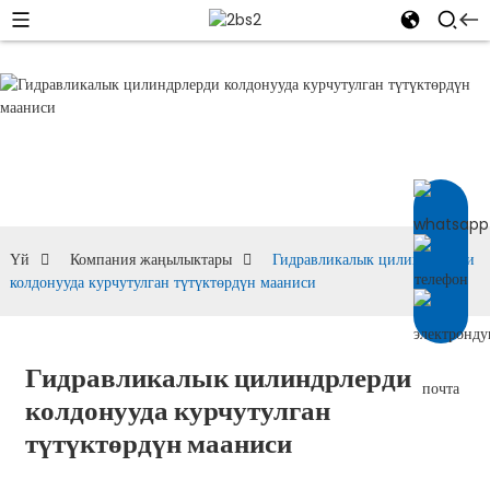
КОМПАНИЯ
ЖАҢЫЛЫКТАРЫ
Үй
Компания жаңылыктары
Гидравликалык цилиндрлерди
колдонууда курчутулган түтүктөрдүн мааниси
Гидравликалык цилиндрлерди
колдонууда курчутулган
түтүктөрдүн мааниси