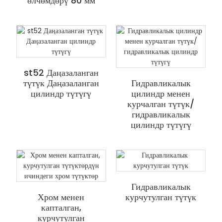
өлчөмдөрү 80 мм
st52 Даңазаланган
түтүк Даңазаланган
Гидравликалык
цилиндр түтүгү
цилиндр менен
курчалган түтүк/
гидравликалык
цилиндр түтүгү
Гидравликалык
Хром менен
курчутулган түтүк
капталган,
курчутулган