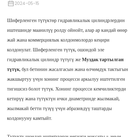
2024-05-15
Шиферленген түтүктөр гидравликалык цилиндрлердин
иштешинде маанилүү ролду ойнойт, алар ар кандай өнөр
жай жана коммерциялык колдонмолордо кеңири
колдонулат. Шиферленген түтүк, ошондой эле
гидравликалык цилиндр түтүгү же
Муздак тартылган
түтүк
, бул бетинин жасалгасын жана өлчөмдүк тактыгын
жакшыртуу үчүн хонинг процесси аркылуу иштетилген
n
тигишсиз болот түтүк. Хонинг процесси кемчиликтерди
кетирүү жана түтүктүн ички диаметринде жылмакай,
жылмакай бетти түзүү үчүн абразивдүү таштарды
колдонууну камтыйт.
Түтүктү шондап иштетүүнүн негизги максаты - анын