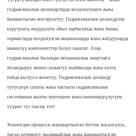
гидравликалык цилиндрлерде колдонулушун жана
бышыктыгын жогорулатуу. Гидравликалык цилиндрлер
курулушта, өндүрүштө, айыл чарбасында жана башка
тармактарда колдонулган машиналарда жана жабдууларда
маанилүү компоненттер болуп саналат. Алар
гидравликалык басымды механикалык энергияга
e
айландыруу менен сызыктуу кыймылды жана күчтү
пайда кылууга жооптуу. Гидравликалык цилиндр
a
түтүгүнүн сапаты жана тактыгы гидравликалык
системанын жалпы иштешине жана ишенимдүүлүгүнө
түздөн-түз таасир этет.
Хонингдөө процесси жакшыртылган беттик жасалгалоо,
тыгыз өлчөмдүү чыдамкайлык жана жакшыртылган