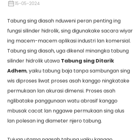
15-05-2024
Tabung sing diasah nduweni peran penting ing
fungsi silinder hidrolik, sing digunakake sacara wiyar
ing macem-macem aplikasi industri lan komersial.
Tabung sing diasah, uga dikenal minangka tabung
silinder hidrolik utawa
Tabung sing Ditarik
Adhem
, yaiku tabung baja tanpa sambungan sing
wis diproses liwat proses asah kanggo ningkatake
n
permukaan lan akurasi dimensi. Proses asah
nglibatake panggunaan watu abrasif kanggo
mbusak cacat lan nggawe permukaan sing alus
lan polesan ing diameter njero tabung.
Tujuan utama ngasah tabung yaiku kanggo