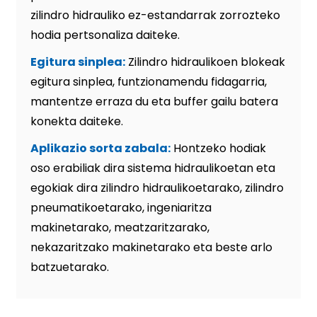
zilindro hidrauliko ez-estandarrak zorrozteko
hodia pertsonaliza daiteke.
Egitura sinplea:
Zilindro hidraulikoen blokeak
egitura sinplea, funtzionamendu fidagarria,
mantentze erraza du eta buffer gailu batera
konekta daiteke.
Aplikazio sorta zabala:
Hontzeko hodiak
oso erabiliak dira sistema hidraulikoetan eta
egokiak dira zilindro hidraulikoetarako, zilindro
pneumatikoetarako, ingeniaritza
makinetarako, meatzaritzarako,
nekazaritzako makinetarako eta beste arlo
batzuetarako.