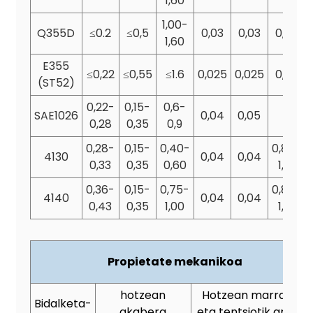
1,60
1,00-
Q355D
≤0.2
≤0,5
0,03
0,03
0,25
1,60
E355
≤0,22
≤0,55
≤1.6
0,025
0,025
0,25
(ST52)
0,22-
0,15-
0,6-
SAE1026
0,04
0,05
0,28
0,35
0,9
0,28-
0,15-
0,40-
0,80-
4130
0,04
0,04
0,33
0,35
0,60
1,10
0,36-
0,15-
0,75-
0,80-
4140
0,04
0,04
0,43
0,35
1,00
1,10
Propietate mekanikoa
hotzean
Hotzean marraztua
Bidalketa-
akabera
eta tentsiotik arindu