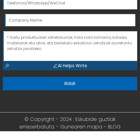
AI Helps Write
Bidali
© Copyright - 2024 : Eskubide guztiak
erreserbatuta. -
Gunearen mapa
-
BLOG
NAGUSIA