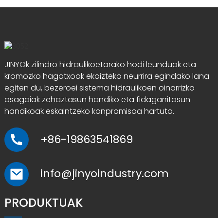
JINYOk zilindro hidraulikoetarako hodi leunduak eta
kromozko hagatxoak ekoizteko neurrira egindako lana
egiten du, bezeroei sistema hidraulikoen oinarrizko
osagaiak zehaztasun handiko eta fidagarritasun
handikoak eskaintzeko konpromisoa hartuta.
+86-19863541869
info@jinyoindustry.com
PRODUKTUAK