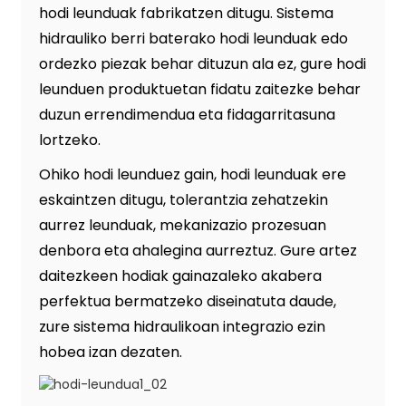
hodi leunduak fabrikatzen ditugu. Sistema
hidrauliko berri baterako hodi leunduak edo
ordezko piezak behar dituzun ala ez, gure hodi
leunduen produktuetan fidatu zaitezke behar
duzun errendimendua eta fidagarritasuna
lortzeko.
Ohiko hodi leunduez gain, hodi leunduak ere
eskaintzen ditugu, tolerantzia zehatzekin
aurrez leunduak, mekanizazio prozesuan
denbora eta ahalegina aurreztuz. Gure artez
daitezkeen hodiak gainazaleko akabera
perfektua bermatzeko diseinatuta daude,
zure sistema hidraulikoan integrazio ezin
hobea izan dezaten.