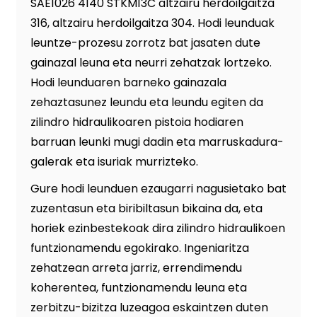
SAE1026 4140 STKM13C altzairu herdoilgaitza
316, altzairu herdoilgaitza 304. Hodi leunduak
leuntze-prozesu zorrotz bat jasaten dute
gainazal leuna eta neurri zehatzak lortzeko.
Hodi leunduaren barneko gainazala
zehaztasunez leundu eta leundu egiten da
zilindro hidraulikoaren pistoia hodiaren
barruan leunki mugi dadin eta marruskadura-
galerak eta isuriak murrizteko.
Gure hodi leunduen ezaugarri nagusietako bat
zuzentasun eta biribiltasun bikaina da, eta
horiek ezinbestekoak dira zilindro hidraulikoen
funtzionamendu egokirako. Ingeniaritza
zehatzean arreta jarriz, errendimendu
koherentea, funtzionamendu leuna eta
zerbitzu-bizitza luzeagoa eskaintzen duten