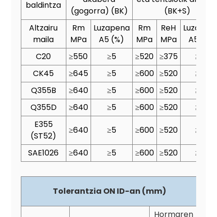
baldintza
(gogorra) (BK)
(BK+S)
Altzairu
Rm
Luzapena
Rm
ReH
Luzapen
maila
MPa
A5 (%)
MPa
MPa
A5 (%)
C20
≥550
≥5
≥520
≥375
≥15
CK45
≥645
≥5
≥600
≥520
≥10
Q355B
≥640
≥5
≥600
≥520
≥14
Q355D
≥640
≥5
≥600
≥520
≥14
E355
≥640
≥5
≥600
≥520
≥14
(ST52)
SAE1026
≥640
≥5
≥600
≥520
≥15
Tolerantzia ON ID-an (mm)
Hormaren