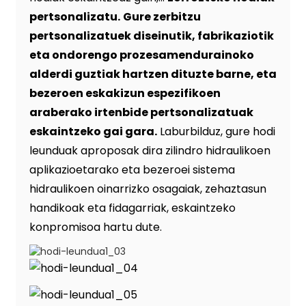
pertsonalizatu.
Gure zerbitzu
pertsonalizatuek diseinutik, fabrikaziotik
eta ondorengo prozesamendurainoko
alderdi guztiak hartzen dituzte barne, eta
bezeroen eskakizun espezifikoen
araberako irtenbide pertsonalizatuak
eskaintzeko gai gara.
Laburbilduz, gure hodi
leunduak aproposak dira zilindro hidraulikoen
aplikazioetarako eta bezeroei sistema
hidraulikoen oinarrizko osagaiak, zehaztasun
handikoak eta fidagarriak, eskaintzeko
konpromisoa hartu dute.