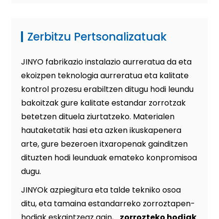
Zerbitzu Pertsonalizatuak
JINYO fabrikazio instalazio aurreratua da eta
ekoizpen teknologia aurreratua eta kalitate
kontrol prozesu erabiltzen ditugu hodi leundu
bakoitzak gure kalitate estandar zorrotzak
betetzen dituela ziurtatzeko. Materialen
hautaketatik hasi eta azken ikuskapenera
arte, gure bezeroen itxaropenak gainditzen
dituzten hodi leunduak emateko konpromisoa
dugu.
JINYOk azpiegitura eta talde tekniko osoa
ditu, eta tamaina estandarreko zorroztapen-
hodiak eskaintzeaz gain,...
zorrozteko hodiak