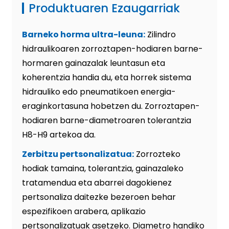
Produktuaren Ezaugarriak
Barneko horma ultra-leuna:
Zilindro
hidraulikoaren zorroztapen-hodiaren barne-
hormaren gainazalak leuntasun eta
koherentzia handia du, eta horrek sistema
hidrauliko edo pneumatikoen energia-
eraginkortasuna hobetzen du. Zorroztapen-
hodiaren barne-diametroaren tolerantzia
H8-H9 artekoa da.
Zerbitzu pertsonalizatua:
Zorrozteko
hodiak tamaina, tolerantzia, gainazaleko
tratamendua eta abarrei dagokienez
pertsonaliza daitezke bezeroen behar
espezifikoen arabera, aplikazio
pertsonalizatuak asetzeko. Diametro handiko