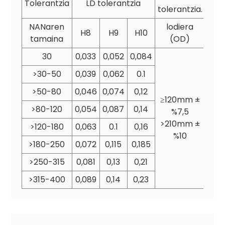
Tolerantzia
LD tolerantzia
tolerantzia.
NANaren
lodiera
H8
H9
H10
tamaina
(OD)
30
0,033
0,052
0,084
>30-50
0,039
0,062
0.1
>50-80
0,046
0,074
0,12
≥120mm ±
>80-120
0,054
0,087
0,14
%7,5
>210mm ±
>120-180
0,063
0.1
0,16
%10
>180-250
0,072
0,115
0,185
>250-315
0,081
0,13
0,21
>315-400
0,089
0,14
0,23