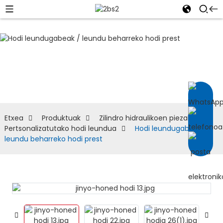
Pertsonalizatutako
hodi leundua
Etxea
Produktuak
Zilindro hidraulikoen piezak
Pertsonalizatutako hodi leundua
Hodi leundugabeak /
leundu beharreko hodi prest