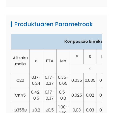
Produktuaren Parametroak
Konposizio kimikoa (%
P
S
Kr
Altzairu
c
ETA
Mn
maila
≤
0,17-
0,17-
0,35-
C20
0,035
0,035
0,25
0,24
0,37
0,65
0,42-
0,17-
0,5-
CK45
0,025
0,02
0,25
0,5
0,37
0,8
1,00-
Q355B
≤0.2
≤0,5
0,03
0,03
0,03