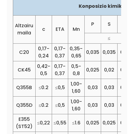
Konposizio kimikoa (
P
S
Kr
Altzairu
c
ETA
Mn
maila
≤
0,17-
0,17-
0,35-
C20
0,035
0,035
0,25
0,24
0,37
0,65
0,42-
0,17-
0,5-
CK45
0,025
0,02
0,25
0,5
0,37
0,8
1,00-
Q355B
≤0.2
≤0,5
0,03
0,03
0,03
1,60
1,00-
Q355D
≤0.2
≤0,5
0,03
0,03
0,25
1,60
E355
≤0,22
≤0,55
≤1.6
0,025
0,025
0,25
(ST52)