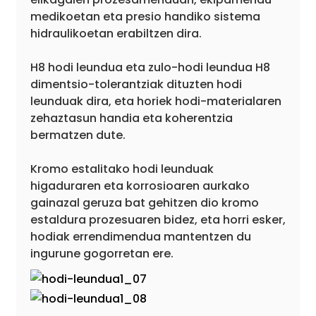
medikoetan eta presio handiko sistema
hidraulikoetan erabiltzen dira.
H8 hodi leundua eta zulo-hodi leundua H8
dimentsio-tolerantziak dituzten hodi
leunduak dira, eta horiek hodi-materialaren
zehaztasun handia eta koherentzia
bermatzen dute.
Kromo estalitako hodi leunduak
higaduraren eta korrosioaren aurkako
gainazal geruza bat gehitzen dio kromo
estaldura prozesuaren bidez, eta horri esker,
hodiak errendimendua mantentzen du
ingurune gogorretan ere.