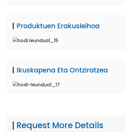
Produktuen Erakusleihoa
Ikuskapena Eta Ontziratzea
Request More Details