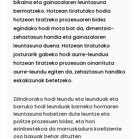
bikaina eta gainazalaren leuntasuna
bermatzeko. Hotzean tiratutako hodia
hotzean tiratzeko prozesuaren bidez
egindako hodi mota bat da, dimentsio-
zehaztasun handia eta gainazalaren
leuntasuna duena. Hotzean tiratutako
josturarik gabeko hodi aurre-leundua
hotzean tiratzeko prozesuan oinarrituta
aurre-leundu egiten da, zehaztasun handiko
eskakizunak betetzeko.
Zilindrorako hodi leundu eta leunduak eta
barruko hodi leunduak barneko hormaren
leuntasuna hobetzen dute leuntze eta
politze prozesuen bidez, eta hori
ezinbestekoa da marruskadura koefiziente
oso baxuak behar dituzten