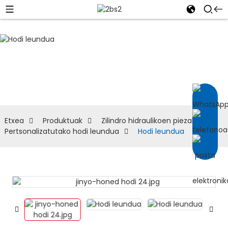
Pertsonalizatutako
hodi leundua
Etxea
Produktuak
Zilindro hidraulikoen piezak
Pertsonalizatutako hodi leundua
Hodi leundua