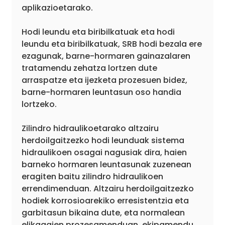
aplikazioetarako.
Hodi leundu eta biribilkatuak eta hodi
leundu eta biribilkatuak, SRB hodi bezala ere
ezagunak, barne-hormaren gainazalaren
tratamendu zehatza lortzen dute
arraspatze eta ijezketa prozesuen bidez,
barne-hormaren leuntasun oso handia
lortzeko.
Zilindro hidraulikoetarako altzairu
herdoilgaitzezko hodi leunduak sistema
hidraulikoen osagai nagusiak dira, haien
barneko hormaren leuntasunak zuzenean
eragiten baitu zilindro hidraulikoen
errendimenduan. Altzairu herdoilgaitzezko
hodiek korrosioarekiko erresistentzia eta
garbitasun bikaina dute, eta normalean
elikagaien prozesamenduan, ekipamendu