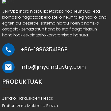
JINYOk zilindro hidraulikoetarako hodi leunduak eta
kromozko hagatxoak ekoizteko neurrira egindako lana
egiten du, bezeroei sistema hidraulikoen oinarrizko
osagaiak zehaztasun handiko eta fidagarritasun
handikoak eskaintzeko konpromisoa hartuta.
+86-19863541869
info@jinyoindustry.com
PRODUKTUAK
Zilindro Hidraulikoen Piezak
Eraikuntzako Makineria Piezak