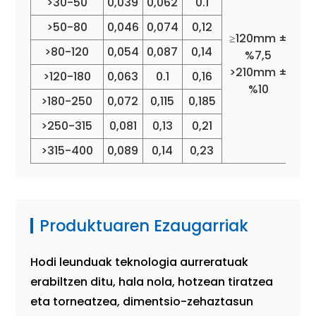
>30-50
0,039
0,062
0.1
>50-80
0,046
0,074
0,12
≥120mm ±
>80-120
0,054
0,087
0,14
%7,5
>210mm ±
>120-180
0,063
0.1
0,16
%10
>180-250
0,072
0,115
0,185
>250-315
0,081
0,13
0,21
>315-400
0,089
0,14
0,23
Produktuaren Ezaugarriak
Hodi leunduak teknologia aurreratuak
erabiltzen ditu, hala nola, hotzean tiratzea
eta torneatzea, dimentsio-zehaztasun