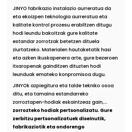
JINYO fabrikazio instalazio aurreratua da
eta ekoizpen teknologia aurreratua eta
kalitate kontrol prozesu erabiltzen ditugu
hodi leundu bakoitzak gure kalitate
estandar zorrotzak betetzen dituela
ziurtatzeko. Materialen hautaketatik hasi
eta azken ikuskapenera arte, gure bezeroen
itxaropenak gainditzen dituzten hodi
leunduak emateko konpromisoa dugu.
JINYOk azpiegitura eta talde tekniko osoa
ditu, eta tamaina estandarreko
zorroztapen-hodiak eskaintzeaz gain,...
zorrozteko hodiak pertsonalizatu.
Gure
zerbitzu pertsonalizatuek diseinutik,
fabrikaziotik eta ondorengo