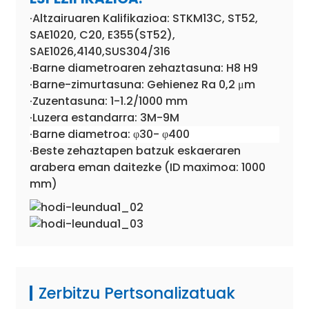
·Altzairuaren Kalifikazioa: STKM13C, ST52,
SAE1020, C20, E355(ST52),
SAE1026,4140,SUS304/316
·Barne diametroaren zehaztasuna: H8 H9
·Barne-zimurtasuna: Gehienez Ra 0,2 μm
·Zuzentasuna: 1-1.2/1000 mm
·Luzera estandarra: 3M-9M
·Barne diametroa: φ30- φ400
·Beste zehaztapen batzuk eskaeraren
arabera eman daitezke (ID maximoa: 1000
mm)
Zerbitzu Pertsonalizatuak