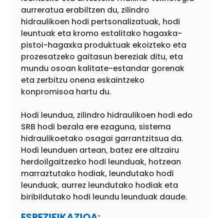
aurreratua erabiltzen du, zilindro
hidraulikoen hodi pertsonalizatuak, hodi
leuntuak eta kromo estalitako hagaxka-
pistoi-hagaxka produktuak ekoizteko eta
prozesatzeko gaitasun bereziak ditu, eta
mundu osoan kalitate-estandar gorenak
eta zerbitzu onena eskaintzeko
konpromisoa hartu du.
Hodi leundua, zilindro hidraulikoen hodi edo
SRB hodi bezala ere ezaguna, sistema
hidraulikoetako osagai garrantzitsua da.
Hodi leunduen artean, batez ere altzairu
herdoilgaitzezko hodi leunduak, hotzean
marraztutako hodiak, leundutako hodi
leunduak, aurrez leundutako hodiak eta
biribildutako hodi leundu leunduak daude.
ESPEZIFIKAZIOA: