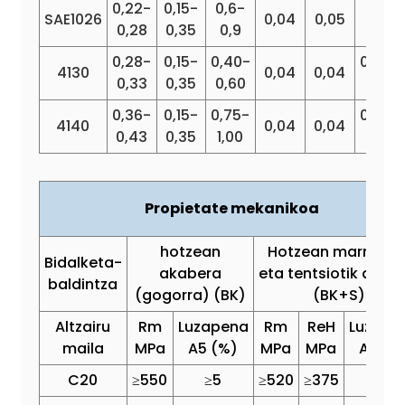
0,22-
0,15-
0,6-
SAE1026
0,04
0,05
0,28
0,35
0,9
0,28-
0,15-
0,40-
0,80-
4130
0,04
0,04
0,33
0,35
0,60
1,10
0,36-
0,15-
0,75-
0,80-
4140
0,04
0,04
0,43
0,35
1,00
1,10
Propietate mekanikoa
hotzean
Hotzean marraztu
Bidalketa-
akabera
eta tentsiotik arind
baldintza
(gogorra) (BK)
(BK+S)
Altzairu
Rm
Luzapena
Rm
ReH
Luzape
maila
MPa
A5 (%)
MPa
MPa
A5 (%
C20
≥550
≥5
≥520
≥375
≥15