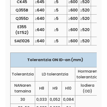
CK45
≥645
≥5
≥600
≥520
≥10
Q355B
≥640
≥5
≥600
≥520
≥14
Q355D
≥640
≥5
≥600
≥520
≥14
E355
≥640
≥5
≥600
≥520
≥14
(ST52)
SAE1026
≥640
≥5
≥600
≥520
≥15
Tolerantzia ON ID-an (mm)
Hormaren
Tolerantzia
LD tolerantzia
tolerantzia.
NANaren
lodiera
H8
H9
H10
tamaina
(OD)
30
0,033
0,052
0,084