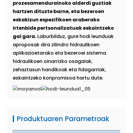
prozesamendurainoko alderdi guztiak
hartzen dituzte barne, eta bezeroen
eskakizun espezifikoen araberako
irtenbide pertsonalizatuak eskaintzeko
gai gara.
Laburbilduz, gure hodi leunduak
aproposak dira zilindro hidraulikoen
aplikazioetarako eta bezeroei sistema
hidraulikoen oinarrizko osagaiak,
zehaztasun handikoak eta fidagarriak,
eskaintzeko konpromisoa hartu dute.
Produktuaren Parametroak