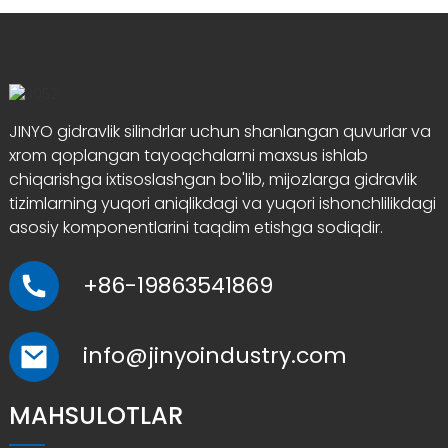
JINYO gidravlik silindrlar uchun shanlangan quvurlar va
xrom qoplangan tayoqchalarni maxsus ishlab
chiqarishga ixtisoslashgan bo'lib, mijozlarga gidravlik
tizimlarning yuqori aniqlikdagi va yuqori ishonchlilikdagi
asosiy komponentlarini taqdim etishga sodiqdir.
+86-19863541869
info@jinyoindustry.com
MAHSULOTLAR