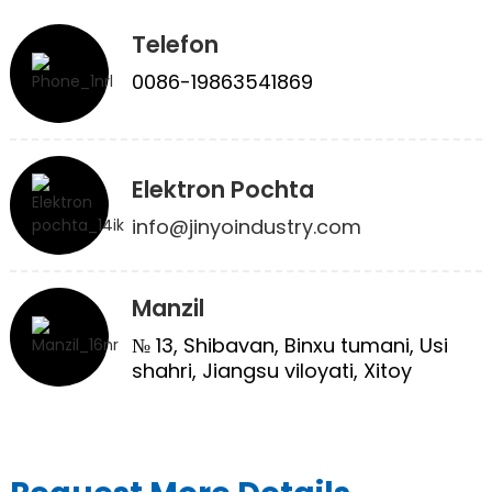
Telefon
0086-19863541869
Elektron Pochta
info@jinyoindustry.com
e
a
Manzil
№ 13, Shibavan, Binxu tumani, Usi
shahri, Jiangsu viloyati, Xitoy