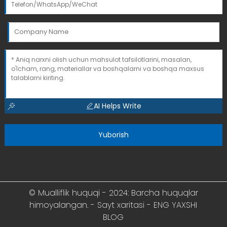
AI Helps Write
Yuborish
© Mualliflik huquqi - 2024: Barcha huquqlar
himoyalangan. -
Sayt xaritasi
-
ENG YAXSHI
BLOG