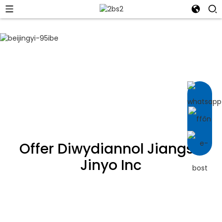
CYSYLLTWCH Â NI
Offer Diwydiannol Jiangsu
Jinyo Inc