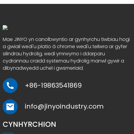
Mae JINYO yn canolbwyntio ar gynhyrchu tiwbiau hogi
a gwiail wedi'u platio â chrome wedi'u teilwra ar gyfer
silindrau hydrolig, wedi ymrwymo i ddarparu
cydrannau craidd systemau hydrolig manwl gywir a
dibynadwyedd uchel i gwsmeriaid.
+86-19863541869
info@jinyoindustry.com
CYNHYRCHION