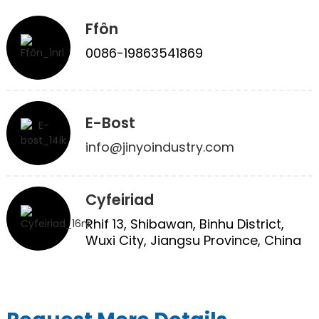
Ffôn
0086-19863541869
E-Bost
info@jinyoindustry.com
e
a
Cyfeiriad
Rhif 13, Shibawan, Binhu District,
Wuxi City, Jiangsu Province, China