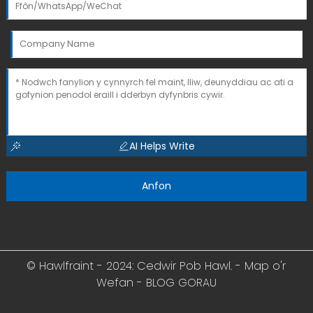
AI Helps Write
Anfon
© Hawlfraint - 2024: Cedwir Pob Hawl. -
Map o'r
Wefan
-
BLOG GORAU