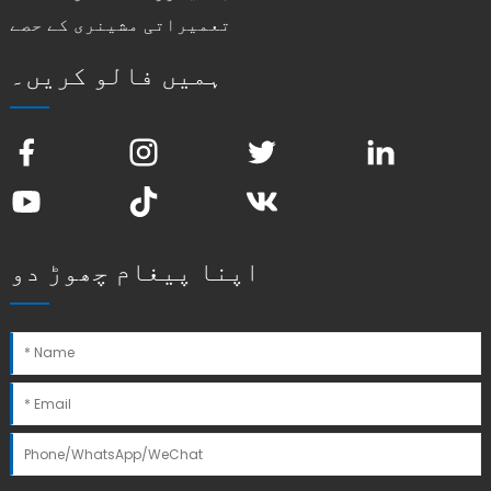
تعمیراتی مشینری کے حصے
ہمیں فالو کریں۔
اپنا پیغام چھوڑ دو