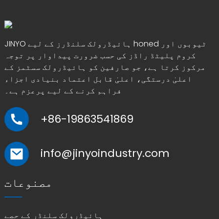
JINYO ہائیڈرولک سلنڈرز کے لیے honed ٹیوبوں اور
کروم پلیٹڈ راڈز کی حسب ضرورت پیداوار پر توجہ
مرکوز کرتا ہے، جو صارفین کو ہائیڈرولک سسٹمز کے
اعلیٰ درستگی، اعلیٰ قابل اعتماد بنیادی اجزاء
فراہم کرنے کے لیے پرعزم ہے۔
e
+86-19863541869
a
info@jinyoindustry.com
مصنوعات
ہائیڈرولک سلنڈر کے حصے