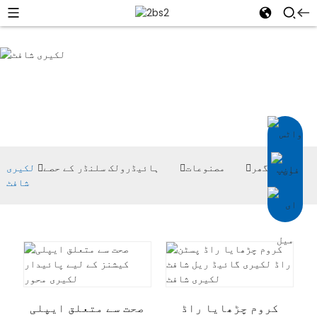
لکیری شافٹ
گھر
مصنوعات
ہائیڈرولک سلنڈر کے حصے
لکیری
شافٹ
کروم چڑھایا راڈ
صحت سے متعلق ایپلی