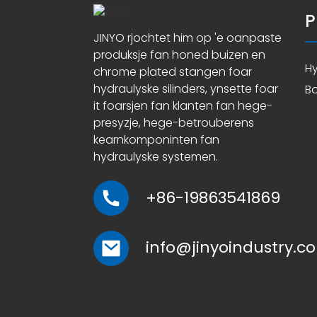
P
JINYO rjochtet him op 'e oanpaste
produksje fan honed buizen en
Hy
chrome plated stangen foar
hydraulyske silinders, ynsette foar
Bo
it foarsjen fan klanten fan hege-
presyzje, hege-betrouberens
kearnkomponinten fan
hydraulyske systemen.
+86-19863541869
info@jinyoindustry.c