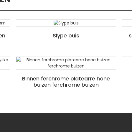
en
Slype buis
s
Binnen ferchrome platearre hone
e
buizen ferchrome buizen