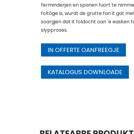
ferminderjen en spanen fuort te nimmen.
foltôge is, wurdt de grutte fan it gat m
soargjen dat it foldocht oan 'e easken fa
slypproses.
IN OFFERTE OANFREEGJE
KATALOGUS DOWNLOADE
RELATEARRE PRODUK