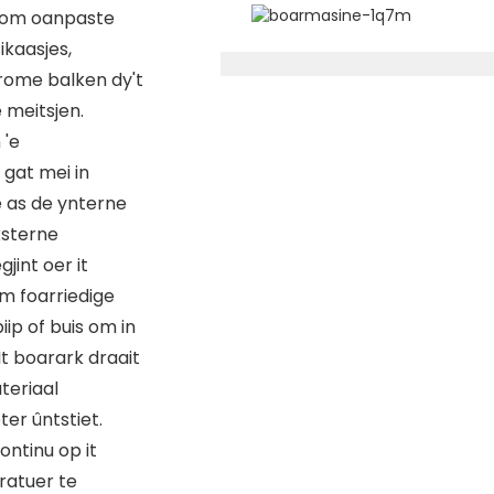
 om oanpaste
ikaasjes,
hrome balken dy't
 meitsjen.
 'e
 gat mei in
e as de ynterne
ksterne
jint oer it
om foarriedige
iip of buis om in
t boarark draait
teriaal
er ûntstiet.
ontinu op it
ratuer te