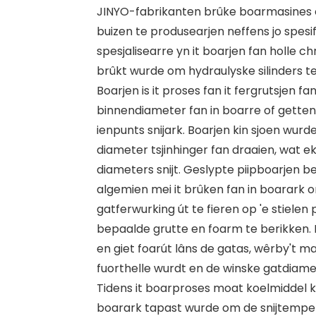
JINYO-fabrikanten brûke boarmasines
buizen te produsearjen neffens jo spesif
spesjalisearre yn it boarjen fan holle c
brûkt wurde om hydraulyske silinders te
Boarjen is it proses fan it fergrutsjen fan
binnendiameter fan in boarre of getten
ienpunts snijark. Boarjen kin sjoen wurd
diameter tsjinhinger fan draaien, wat e
diameters snijt. Geslypte piipboarjen beg
algemien mei it brûken fan in boarark 
gatferwurking út te fieren op 'e stielen p
bepaalde grutte en foarm te berikken. I
en giet foarút lâns de gatas, wêrby't ma
fuorthelle wurdt en de winske gatdiamet
Tidens it boarproses moat koelmiddel k
boarark tapast wurde om de snijtempe