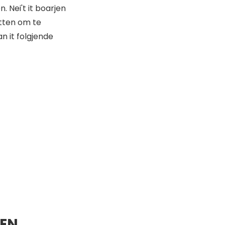
 Nei't it boarjen
etten om te
n it folgjende
TEN