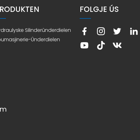
RODUKTEN
FOLGJE ÚS
draulyske Silinderûnderdielen
umasjinerie-Ûnderdielen
om