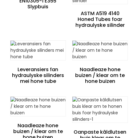
EN10305-1 E355
Slypbuis
ASTM A519 4140
Honed Tubes foar
hydraulyske silinder
e
Leveransiers fan
Naadleaze hone
hydraulyske silinders
buizen / klear om te
mei hone tube
hone buizen
a
Naadleaze hone
buizen / klear om te
Oanpaste kâldlutsen
hone buizen
buis klear om te