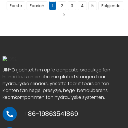
Earste
Foarich
1
2
3
4
5
Folgjende
5
JINYO rjochtet him op 'e oanpaste produksje fan
honed buizen en chrome plated stangen foar
hydraulyske silinders, ynsette foar it foarsjen fan
klanten fan hege-presyzje, hege-betrouberens
kearnkomponinten fan hydraulyske systemen.
+86-19863541869