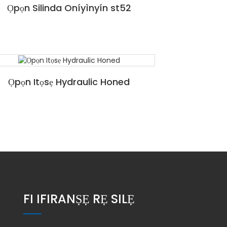
Ọpọn Silinda Oníyìnyín st52
Ọpọn Itọsẹ Hydraulic Honed
FI IFIRANṢẸ RẸ SILẸ