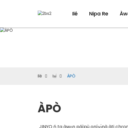
Ilé
Nipa Re
Àw
Ilé
Iṣẹ́
ÀPÒ
ÀPÒ
JINYO ń ta àwọn páìpù oníṣọ̀nà àti chrom