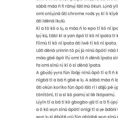
sábà máa ń fi ránṣẹ́ láti inú òkun. Lọ́nà yìí,
omi oníṣọ̀nà àti chrome rods yẹ kí ó kíyès
àti ìdènà ìkọlù.
Kí a tó kó o lọ, a máa ń lo epo tí kò ní ipa
iyọ̀ kù, tàbí kí a yan àpò tí kò ní ipata tí 
fíìmù tí kò ní ipata àti ìwé tí kò ní ipata.
Láti dènà ọrinrin tó pọ̀ jù nínú àpótí náà l
máa gbé àpò ìfọ́ omi tó ń dènà ìpata sín
fa omi sínú rẹ̀ kí ó sì dènà ìpata.
A gbọ́dọ̀ yẹra fún ìbàjẹ́ nínú àpò tí a fi 
nígbà tí a bá ń gbé e lọ. A sábà máa ń 
àti okùn koríko fún àpò láti rí i dájú pé ọ
tónítóní, tí a sì kó pamọ́ sí ilé ìkópamọ́.
Lẹ́yìn tí a bá ti kó gbogbo ọjà tí a ti fi ọ̀pọ
a ó kó wọn sínú àpótí onígi tí a ṣe àdáni 
wọn lọ sí èbúté ẹrù fún gbígbé wọn sínú