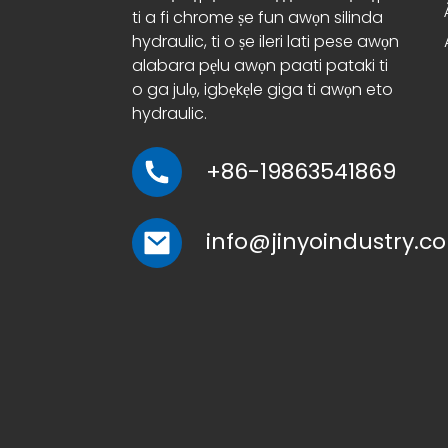
ti a fi chrome ṣe fun awọn silinda
hydraulic, ti o ṣe ileri lati pese awọn
alabara pẹlu awọn paati pataki ti
o ga julọ, igbẹkẹle giga ti awọn eto
hydraulic.
+86-19863541869
info@jinyoindustry.c