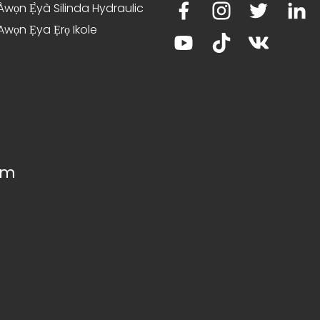
Àwọn Ẹ̀yà Silinda Hydraulic
Awọn Ẹya Ẹrọ Ikole
om