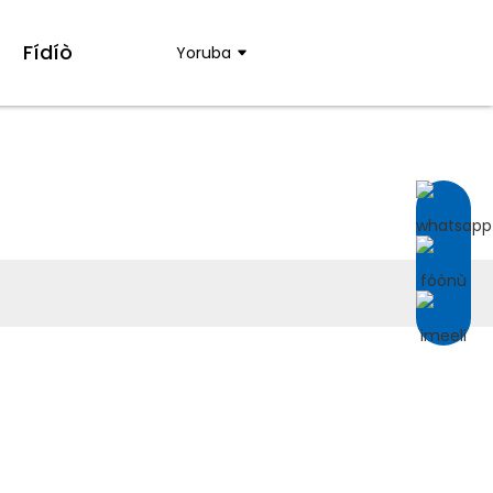
Fídíò
Yoruba