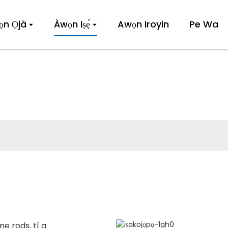
ọn Ọjà
Àwọn Iṣẹ́
Awọn Iroyin
Pe Wa
IṢẸ́
e rods, tí a