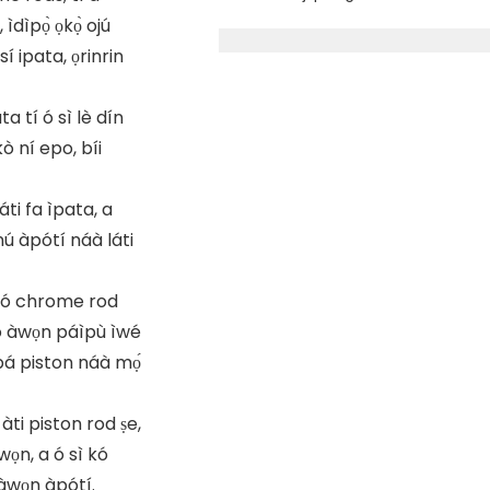
 ìdìpọ̀ ọkọ̀ ojú
í ipata, ọrinrin
ta tí ó sì lè dín
kò ní epo, bíi
áti fa ìpata, a
ú àpótí náà láti
ń kó chrome rod
lo àwọn páìpù ìwé
̀pá piston náà mọ́
́ àti piston rod ṣe,
wọn, a ó sì kó
 àwọn àpótí.