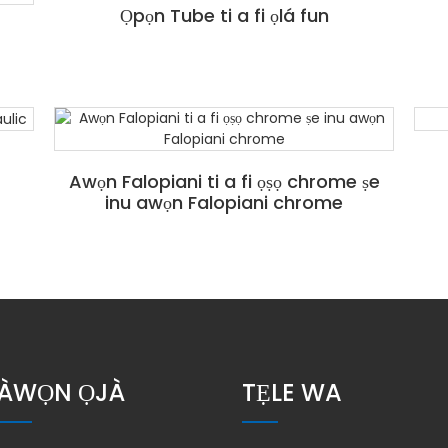
Ọpọn Tube ti a fi ọlá fun
Awọn Falopiani ti a fi ọṣọ chrome ṣe
inu awọn Falopiani chrome
ÀWỌN ỌJÀ
TẸLE WA