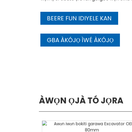
BEERE FUN IDIYELE KAN
GBA ÀKÓJỌ ÌWÉ ÀKÓJỌ
ÀWỌN ỌJÀ TÓ JỌRA