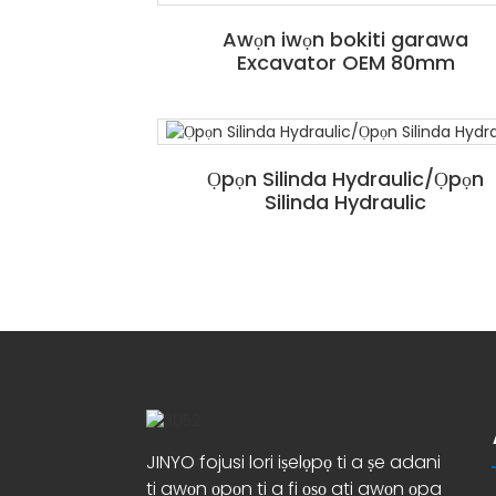
Awọn iwọn bokiti garawa
Excavator OEM 80mm
Ọpọn Silinda Hydraulic/Ọpọn
Silinda Hydraulic
JINYO fojusi lori iṣelọpọ ti a ṣe adani
ti awọn ọpọn ti a fi ọṣọ ati awọn ọpa