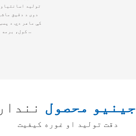
تولید اسانتیاوې 
دوی د دقیق ماشی
کې ماهر دي. د پس
کول، برمه کول، د سطحې قوی کول او تودوخه کوي ...
جینیو محصول
نندار
دقت تولید او غوره کیفیت