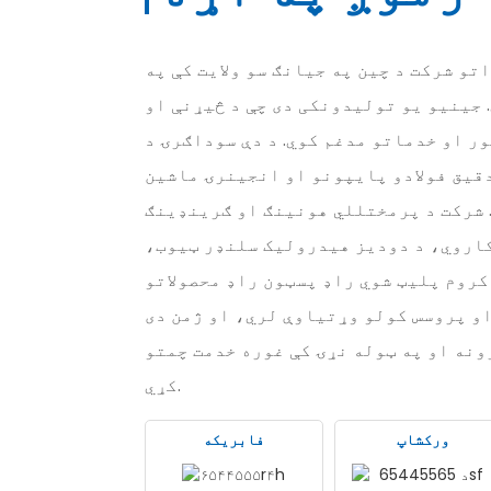
و شرکت د چین په جیانګ سو ولایت کې په
 جینیو یو تولیدونکی دی چې د څیړنې او
 او خدماتو مدغم کوي. د دې سوداګرۍ د
قیق فولادو پایپونو او انجینرۍ ماشین
 شرکت د پرمختللي هونینګ او ګرینډینګ
اروي، د دودیز هیدرولیک سلنډر ټیوب،
کروم پلیټ شوي راډ پسټون راډ محصولاتو
و پروسس کولو وړتیاوې لري، او ژمن دی
ونه او په ټوله نړۍ کې غوره خدمت چمتو
کړي.
ورکشاپ
فابریکه