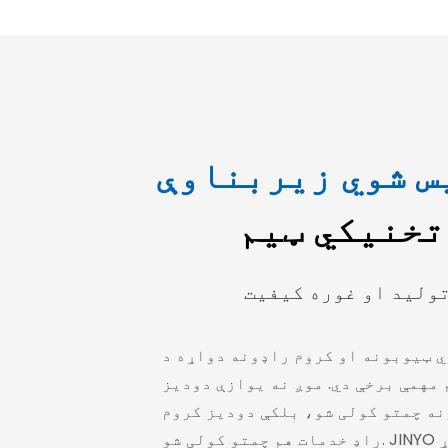
س شوي زیربناوې
تخنیکي ټیم
ولید او غوره کیفیت
ي ټیوبونه او کروم راډونه دواړه د
مهمې برخې دي. موږ نه یوازې دودیز
ه چمتو کولی شو، بلکې دودیز کروم
راډ خدمات هم چمتو کولی شو. JINYO د کروم راډ بشپړ