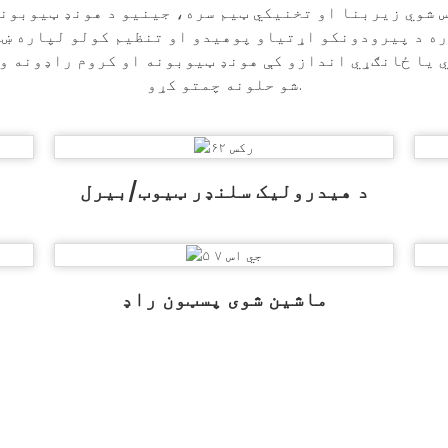
س شوي زیربنا او تخنیکي ټیم سره، جینیو د هونډ ټیوبونو
ه د پیرودونکو اړتیاو پوهیدو او تنظیم کولو لپاره ښه 
 یا ځانګړي اندازو کې هونډ ټیوبونه او کروم راډونه و
شو حلونه چمتو کړو.
د هیدرولیک سلنډر ټیوب/بیرل
ماشین شوی پسټون راډ