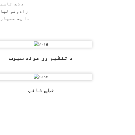
د ښه تاسی
راډونو لپار
دا په معیاري
د تنظیم وړ هونډ ټیوب
خطي شافټ