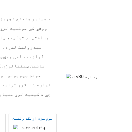
د جینیو صنعتي تجهیزات
ووشي کې موقعیت لري.
پراختیا، تولید، پلور
هیدرولیک لیږد، د
لوازمو ساحې پوښي.
ماشین ټیکنالوژي ک
هونډ ټیوبونو او 
لپاره ځانګړي تولید ا
چې د کیفیت لوړ معیار
موږ سره اړیکه ونیسئ