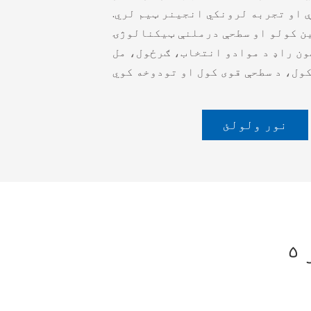
او تجربه لرونکي انجینر ټیم لري.
ن کولو او سطحې درملنې ټیکنالوژۍ
ټون راډ د موادو انتخاب، ګرځول، مل
نور ولولئ
ه