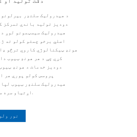
دقت تولید او غ
دودیز تولید باندې تمرکز ک
هیدرولیک سیسټمونو لوړ دق
اصلي برخو چمتو کولو ته ژمن
کړي چې د هر هونډ ټیوب دا
دودیز خدمات د هونډ ټیوب
پروسس کولو پورې هر اړ
هیدرولیک سلنډر ټیوب لپار
اړتیاو سره سم شخصي حلونه چمتو کړو.
نور ولو