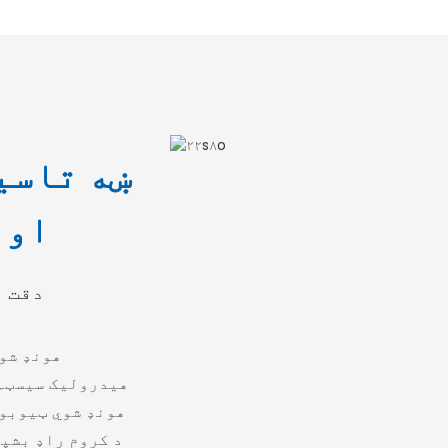
ښه تاسی
او
دقت ت
هونډ شو
هیدرولیک سیسټم 
هونډ شوي ټیوبون