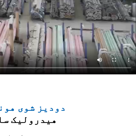
دودیز شوی هون
هیدرولیک سل