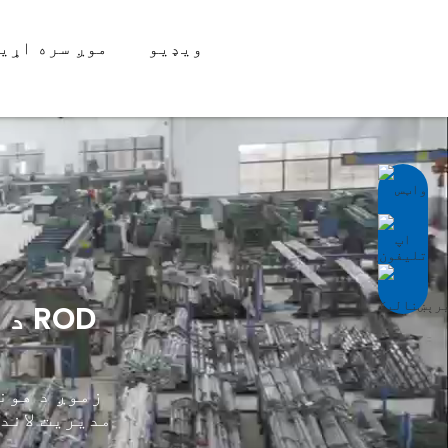
ویډیو
موږ سره اړی
د 
زموږ د هون
مدیریت لاند