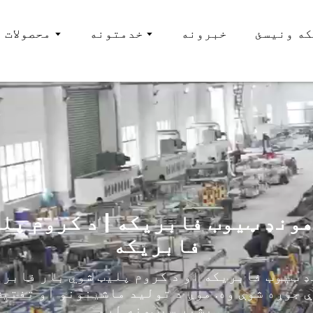
که ونیسئ
خبرونه
خدمتونه
محصولات
هونډ ټیوب فابریکه | د کروم پلیټ ش
فابریکه
ډ ټیوب فابریکه او د کروم پلیټ شوي بار فابری
ې جوړه شوې وه. موږ د تولید ماشینونو او تفتی
بشپړ سیټونه لرو.