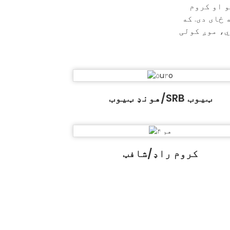
 او کروم
ځای دی. که
ي، موږ کولی
هونډ ټیوب/SRB ټیوب
کروم راډ/شافټ