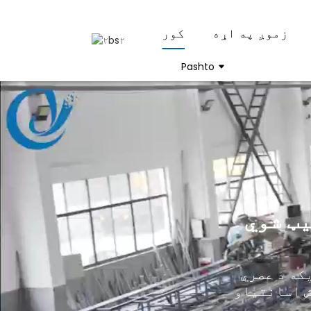
زموږ په اړه
کور
Pashto
وي ROD
که د عصري
ش اسانتیاو