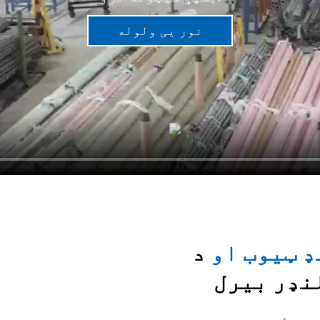
نور یی ولوله
ښکته سکرول کړئ
ډ ټیوب او
د
نډر بیرل