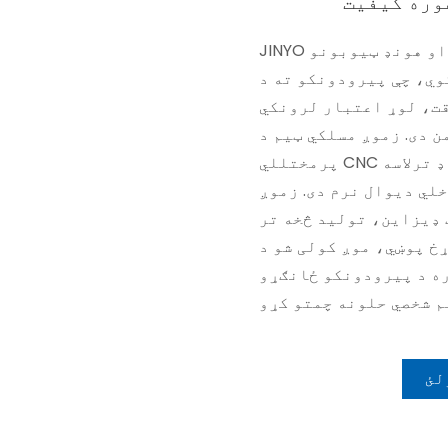
وره کیفیت
JINYO د هیدرولیک سلنډر بیرلونو او هونډ ټیوبونو
وي، چې پیرودونکو ته د
ت، لوړ اعتبار لرونکي
 دی. زموږ مسلکي ټیم د
پرمختللي CNC هونډ ټیکنالوژي کاروي ترڅو ډاډ ترلاسه
خلي دیوال نرم دی. زموږ
 ډیزاین، تولید څخه تر
خ پوښي، موږ کولی شو د
ه د پیرودونکو ځانګړو
لئ