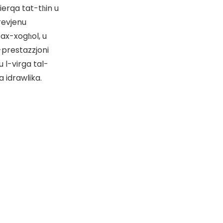
ierqa tat-tħin u
prevjenu
tax-xogħol, u
l-prestazzjoni
 l-virga tal-
a idrawlika.