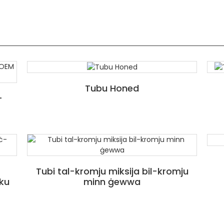
Tubu Honed
-
Tubi tal-kromju miksija bil-kromju
iku
minn ġewwa