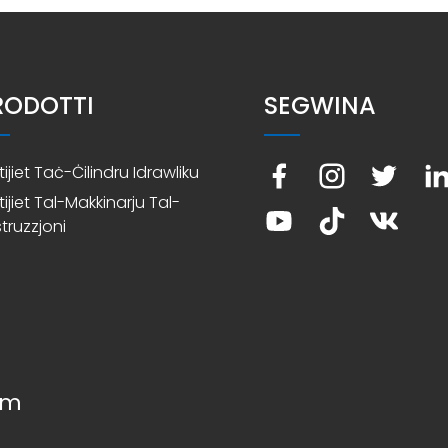
RODOTTI
SEGWINA
tijiet Taċ-Ċilindru Idrawliku
tijiet Tal-Makkinarju Tal-
truzzjoni
om