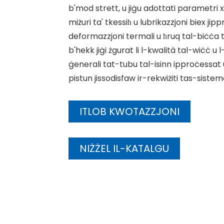
b'mod strett, u jiġu adottati parametri x
miżuri ta' tkessiħ u lubrikazzjoni biex jip
deformazzjoni termali u ħruq tal-biċċa 
b'hekk jiġi żgurat li l-kwalità tal-wiċċ u 
ġenerali tat-tubu tal-isinn ipproċessat u
pistun jissodisfaw ir-rekwiżiti tas-sistem
ITLOB KWOTAZZJONI
NIŻŻEL IL-KATALGU