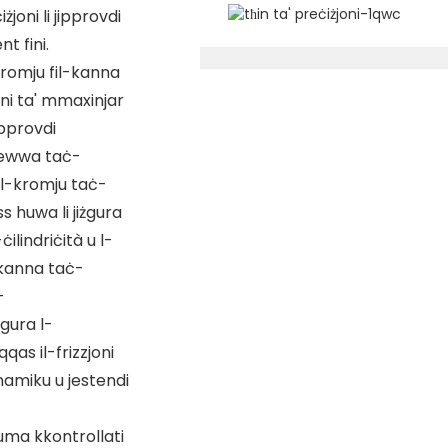
joni li jipprovdi
t fini.
-kromju fil-kanna
eni ta' mmaxinjar
jipprovdi
 ġewwa taċ-
tal-kromju taċ-
ss huwa li jiżgura
ċilindriċità u l-
-kanna taċ-
-
żgura l-
qqas il-frizzjoni
inamiku u jestendi
huma kkontrollati