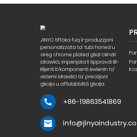
P
JINYO tiffoka fuq il-produzzjoni
personalizzata ta' tubi honed u
Par
vireg chrome plated għal ċilindri
idrawliċi, impenjata li tipprovdi lill-
Par
klijenti b'komponenti ewlenin ta'
Kos
sistemi idrawliċi ta' preċiżjoni
għolja u affidabbiltà għolja.
+86-19863541869
info@jinyoindustry.c