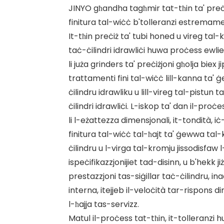
JINYO għandha tagħmir tat-tħin ta' preċiż
finitura tal-wiċċ b'tolleranzi estremamen
It-tħin preċiż ta' tubi honed u vireg tal
taċ-ċilindri idrawliċi huwa proċess ewli
li juża grinders ta' preċiżjoni għolja biex 
trattamenti fini tal-wiċċ lill-kanna ta'
ċilindru idrawliku u lill-vireg tal-pistun 
ċilindri idrawliċi. L-iskop ta' dan il-proċe
li l-eżattezza dimensjonali, it-tondità, iċ-
finitura tal-wiċċ tal-ħajt ta' ġewwa tal
ċilindru u l-virga tal-kromju jissodisfaw l
ispeċifikazzjonijiet tad-disinn, u b'hekk ji
prestazzjoni tas-siġillar taċ-ċilindru, ina
interna, itejjeb il-veloċità tar-rispons d
l-ħajja tas-servizz.
Matul il-proċess tat-tħin, it-tolleranzi 