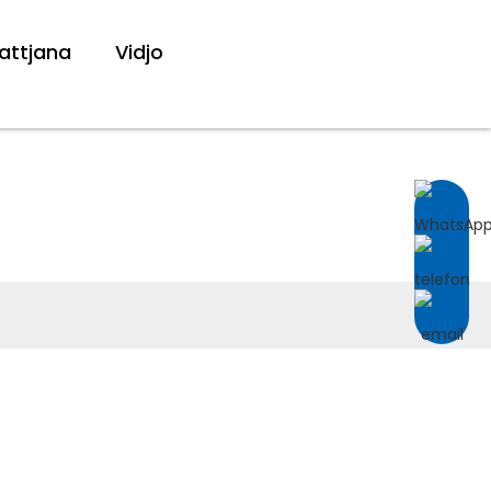
tattjana
Vidjo