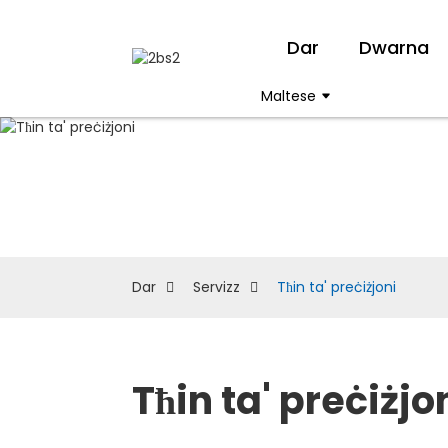
Dar
Dwarna
Maltese
Dar
Servizz
Tħin ta' preċiżjoni
Tħin ta' preċiżjo